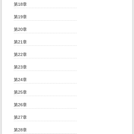
第18章
第19章
第20章
第21章
第22章
第23章
第24章
第25章
第26章
第27章
第28章