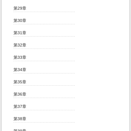
第29章
第30章
第31章
第32章
第33章
第34章
第35章
第36章
第37章
第38章