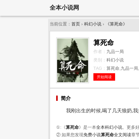
全本小说网
当前位置：
首页
›
科幻小说
›
《算死命》
算死命
作者：
九品一局
类别：
科幻小说
TAG：
算死命,九品一局,
开始阅读
简介
我刚出生的时候,喝了几天狼奶,
①:《
算死命
》是一本
全本科幻小说
。更多
②:如果您发现
免费小说
算死命
全文阅读
章