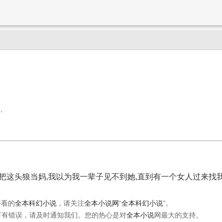
,
我把这头狼当妈,我以为我一辈子见不到她,直到有一个女人过来找
好看的
全本科幻小说
，请关注
全本小说网
“
全本科幻小说
”。
节有错误，请及时通知我们。您的热心是对
全本小说
网最大的支持。