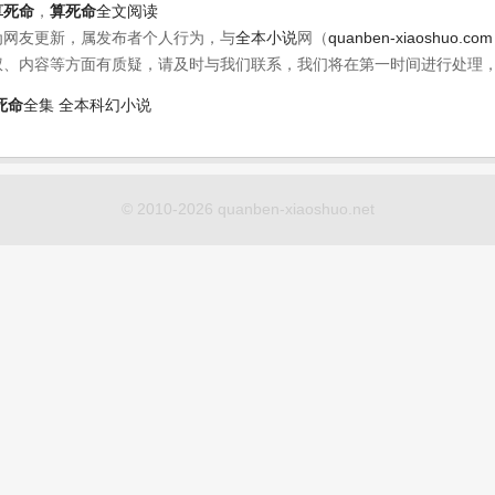
算死命
，
算死命
全文阅读
为网友更新，属发布者个人行为，与
全本小说
网（
quanben-xiaoshuo.com
权、内容等方面有质疑，请及时与我们联系，我们将在第一时间进行处理
死命
全集
全本科幻小说
© 2010-2026 quanben-xiaoshuo.net