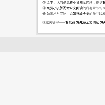
③:
全本小说网
是
免费小说阅读网
站，提供
④:
免费小说
算死命
全文阅读
的所有章节均
⑤:如果您对
完结小说
算死命
全集
的作品版
搜索关键字——
算死命
算死命
全文阅读
算