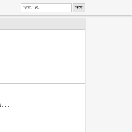
搜索
我……