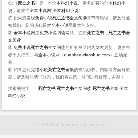
①:《
死亡之书
》是一本
全本科幻小说
。更多好看的
全本科幻小
说
，请关注
全本小说网
“
全本科幻小说
”。
②:如果您发现
免费小说
死亡之书
全文阅读
章节有错误，请及时通
知我们。您的热心是对
全本小说
网最大的支持。
③:
全本小说网
是
免费小说阅读网
站，提供
死亡之书
，
死亡之书
全
文阅读
④:
免费小说
死亡之书
全文阅读
的所有章节均为网友更新，属发布
者个人行为，与
全本小说
网（
quanben-xiaoshuo.com
）立场无
关。
⑤:如果您对
完结小说
死亡之书
全集
的作品版权、内容等方面有质
疑，请及时与我们联系，我们将在第一时间进行处理，谢谢！
搜索关键字——
死亡之书
死亡之书
全文阅读
死亡之书
全集
全本
科幻小说
© 2010-2026 quanben-xiaoshuo.net