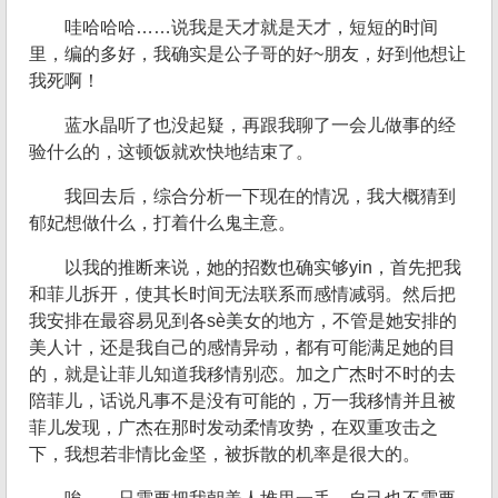
哇哈哈哈……说我是天才就是天才，短短的时间
里，编的多好，我确实是公子哥的好~朋友，好到他想让
我死啊！
蓝水晶听了也没起疑，再跟我聊了一会儿做事的经
验什么的，这顿饭就欢快地结束了。
我回去后，综合分析一下现在的情况，我大概猜到
郁妃想做什么，打着什么鬼主意。
以我的推断来说，她的招数也确实够yin，首先把我
和菲儿拆开，使其长时间无法联系而感情减弱。然后把
我安排在最容易见到各sè美女的地方，不管是她安排的
美人计，还是我自己的感情异动，都有可能满足她的目
的，就是让菲儿知道我移情别恋。加之广杰时不时的去
陪菲儿，话说凡事不是没有可能的，万一我移情并且被
菲儿发现，广杰在那时发动柔情攻势，在双重攻击之
下，我想若非情比金坚，被拆散的机率是很大的。