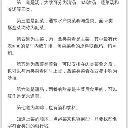
第二道是汤，大致可分为清汤、nǎi油汤、蔬菜汤和
冷汤等四类。
第三道是副菜，通常水产类菜肴与蛋类、面sè类、
酥盒菜均称为副菜。
第四道为主菜，肉、禽类菜肴是主菜，其中最有代
表xing的是牛内或牛排，禽类菜肴的原料取自鸡、鸭＝
鹅。
第五道为蔬菜类菜肴，可以安排在肉类菜肴之后，
也可以与肉类菜肴同时上桌，蔬菜类菜肴在西餐中称为
沙拉。
第六道是甜品，西餐的甜品是主菜后食用的，可以
算作是第六道菜。
第七道为咖啡，也有酒和饮料。
知道上菜的顺序，点起菜来也容易些，只要找些名
字符合类别的就行啦。