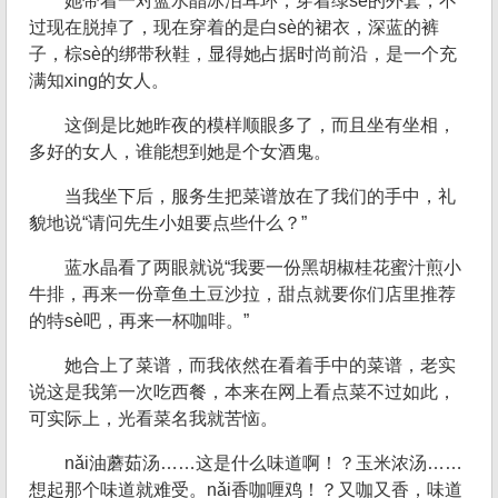
她带着一对蓝水晶冰泪耳环，穿着绿sè的外套，不
过现在脱掉了，现在穿着的是白sè的裙衣，深蓝的裤
子，棕sè的绑带秋鞋，显得她占据时尚前沿，是一个充
满知xing的女人。
这倒是比她昨夜的模样顺眼多了，而且坐有坐相，
多好的女人，谁能想到她是个女酒鬼。
当我坐下后，服务生把菜谱放在了我们的手中，礼
貌地说“请问先生小姐要点些什么？”
蓝水晶看了两眼就说“我要一份黑胡椒桂花蜜汁煎小
牛排，再来一份章鱼土豆沙拉，甜点就要你们店里推荐
的特sè吧，再来一杯咖啡。”
她合上了菜谱，而我依然在看着手中的菜谱，老实
说这是我第一次吃西餐，本来在网上看点菜不过如此，
可实际上，光看菜名我就苦恼。
nǎi油蘑茹汤……这是什么味道啊！？玉米浓汤……
想起那个味道就难受。nǎi香咖喱鸡！？又咖又香，味道