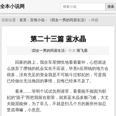
全本小说网
搜索
当前位置：
首页
›
言情小说
›
《四女一男的同居生活》
› 内容
第二十三篇 蓝水晶
《
四女一男的同居生活
》
作者:
雨飞霜
回家的路上，我在车里惆怅地看着窗外，心想就这
么放弃了攒钱的机会实在不应该，毕竟ri后用钱的地方会
很多，没有充足的资金我是不可能斗过郁妃的，可是我
已经做出无法挽回的事情，后悔已经来不及了。
看来……等明个试试负荆请罪，看看能不能因为郁
妃的“面子”而把我留在那里，就算蓝水晶多般刁难，大丈
夫能屈能伸，为了菲儿，不就是扫几个月的厕所外加忍
受屈辱嘛，小意思。