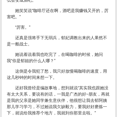
么会变成酒吧。
她笑笑说“咖啡厅还在啊，酒吧是我赚钱又开的，厉
害吧。”
“厉害。”
还真是强将手下无弱兵，郁妃调教出来的人果然不
是一般战士。
她说着说着我也吃完了，在喝咖啡的时候，她问
我“你是郁姐的什么人哪？”
这倒是令我犯了愁，我只好放慢喝咖啡的速度，用
这几秒钟的时间来想一下。
还好我曾经是编故事地，想到就说“其实我也跟她没
有太大关系，要说有的话，一我是广杰的好~朋友，再就
是我的父亲是她同学兼生意伙伴，他很想让我去郁阿姨
那儿学习学习，不过她说我欠缺毅力，要我好好磨炼一
下，就说给我推荐个地方，我就到你那里去啦。”