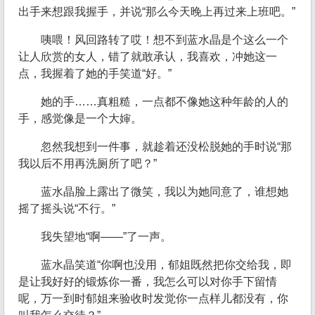
出手来想跟我握手，并说“那么今天晚上再过来上班吧。”
咦喂！风回路转了哎！想不到蓝水晶是个这么一个
让人欣赏的女人，错了就敢承认，我喜欢，冲她这一
点，我握着了她的手笑道“好。”
她的手……真粗糙，一点都不像她这种年龄的人的
手，感觉像是一个大婶。
忽然我想到一件事，就趁着还没松脱她的手时说“那
我以后不用再洗厕所了吧？”
蓝水晶脸上露出了微笑，我以为她同意了，谁想她
摇了摇头说“不行。”
我失望地“啊——”了一声。
蓝水晶笑道“你啊也没用，郁姐既然把你交给我，即
是让我好好的锻炼你一番，我怎么可以对你手下留情
呢，万一到时郁姐来验收时发觉你一点样儿都没有，你