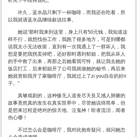
听完下半段再说吧。
许久，蓝水晶只剩下一杯咖啡，而我还在吃着，所
以我就请蓝水晶继续叙说往事。
她说“那时我来到这里，身上只有50元钱，我知道这
样不行，就想找份工作，我跑了很多地方，可是到哪都
说我太小无法收留，直到有一次我遇上了一群坏人，我
想是要把我拐卖掉吧，还好那时遇到郁姐，把我从坏人
的手中救了出来，再那之后她看我可怜，就让我去她的
饭店打工，后来郁姐开了公司我就做她的秘书，再后来
她就资助我开了家咖啡厅，我就过上了zi you自在的好ri
子。”
真够戏剧的，这种惨无人道丧尽天良又感人肺腑的
故事竟然真的发生在真实世界中，尽管她说得简单，但
是想来过程是绝对的惊天地、泣鬼神！听者流泪，闻者
伤心哪！
不过怎么会是咖啡厅，我对此抱有疑问，就问她怎