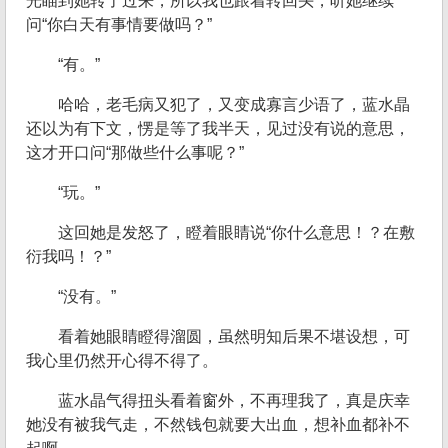
光瞄到她转了过来，所以我也跟着转回头，听她继续
问“你白天有事情要做吗？”
“有。”
哈哈，老毛病又犯了，又变成寡言少语了，蓝水晶
还以为有下文，愣是等了我半天，见过没有说的意思，
这才开口问“那做些什么事呢？”
“玩。”
这回她是发怒了，瞪着眼睛说“你什么意思！？在敷
衍我吗！？”
“没有。”
看着她眼睛瞪得溜圆，虽然明知后果不堪设想，可
我心里仍然开心得不得了。
蓝水晶气得扭头看着窗外，不再理我了，真是庆幸
她没有被我气走，不然钱包就要大出血，想补血都补不