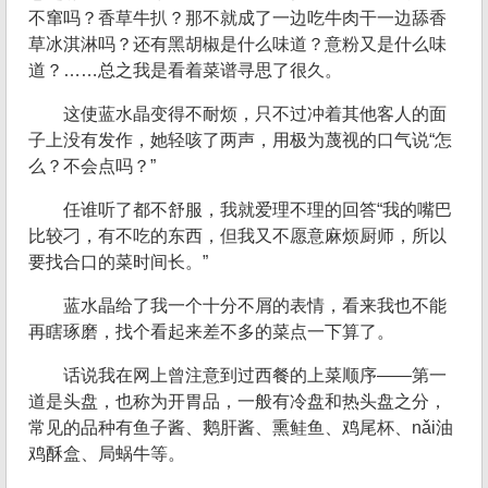
不窜吗？香草牛扒？那不就成了一边吃牛肉干一边舔香
草冰淇淋吗？还有黑胡椒是什么味道？意粉又是什么味
道？……总之我是看着菜谱寻思了很久。
这使蓝水晶变得不耐烦，只不过冲着其他客人的面
子上没有发作，她轻咳了两声，用极为蔑视的口气说“怎
么？不会点吗？”
任谁听了都不舒服，我就爱理不理的回答“我的嘴巴
比较刁，有不吃的东西，但我又不愿意麻烦厨师，所以
要找合口的菜时间长。”
蓝水晶给了我一个十分不屑的表情，看来我也不能
再瞎琢磨，找个看起来差不多的菜点一下算了。
话说我在网上曾注意到过西餐的上菜顺序——第一
道是头盘，也称为开胃品，一般有冷盘和热头盘之分，
常见的品种有鱼子酱、鹅肝酱、熏鲑鱼、鸡尾杯、nǎi油
鸡酥盒、局蜗牛等。