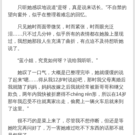
只听她感叹地说道“是呀，真是说来话长。”不自禁的
望向窗外，似乎在整理着难忘的回忆。
只见她时而面带微笑，时而紧张，时而眼光泛
泪……只不过几分钟，似乎所有的表情都在她脸上显现
过，我想她那段人生充满了曲折，有点迫不及待想听她
说了。
“蓝小姐，究竟如何呀？说给我听听。”
她叹了一口气，大概是已整理完毕，她就缓缓的说
了起来“嗯……得从我12岁时说起吧，那时我父母离婚后
我就随了妈妈，妈妈改嫁之后我就经常被新哥哥和继父
欺负，两年内我快被折磨得不chéng rén形，所以在14岁
那年我忍受不往就离家出走，偷爬上一辆火车后就来到
了这里。”
很不巧的是菜上来了，尽管我不想停断，但还是等
她吃完再问好了，万一害她难过吃不下东西的话那不就