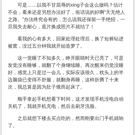
可是……以我不甘屈辱的xing子会这么做吗？估计
不会，看来还是另想办法好了，俗话说的好啊“天无绝人
之路。”办法终究会有的，怎么说我还保留一手绝招，一
旦我失去耐心，底片换成照片不就结了！
看我的心有多大，回家处理处理后，换了短裤钻进
被窝，没过五分钟我就开始造梦了。
这一觉睡了不知多久，睁开眼睛时天已亮了，可是
发觉没有睡够，就翻了个身继续睡。再次醒来仍觉没睡
好，感觉上只是过一会儿，实际应该很久，枕头上的半
边脑袋已变得不舒服，就翻身再睡，这样折腾了十来
次，我总算是因为肚子饿而起床了。
顺手拿起手机想看下时间，这才发现手机没电自动
关机了，我就开机充电，然后去刷牙洗脸。
之后就想下楼去买点吃的，然而刚要出门手机就响
了。