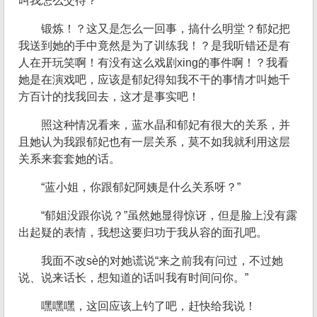
叫我怎么交待？”
锻炼！？这又是怎么一回事，搞什么明堂？郁妃把
我送到她的手中竟然是为了训练我！？是我听错还是有
人在开玩笑啊！有没有这么戏剧xing的事件啊！？我看
她是在演戏吧，应该是郁妃得知我不干的事情才叫她千
方百计的找我回去，这才是事实吧！
照这种情况看来，蓝水晶和郁妃有很大的关系，并
且她认为我跟郁妃也有一层关系，莫不如我就利用这层
关系来套套她的话。
“蓝小姐，你跟郁妃阿姨是什么关系呀？”
“郁姐没跟你说？”虽然她显得惊讶，但是脸上没有露
出起疑的表情，我想这要归功于我从容的面孔吧。
我面不改sè的对她谎说“来之前我有问过，不过她
说、说来话长，想知道的话叫我有时间问你。”
嘿嘿嘿，这回应该上钓了吧，赶快给我说！