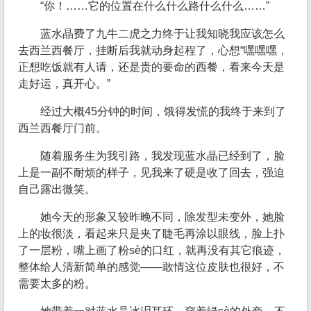
“你！……它的位置在什么什么路什么什么……”
蓝水晶费了九牛二虎之力终于让我知晓我应该怎么
去西兰西餐厅，挂断后我就动身起程了，心想“嘿嘿嘿，
正想吃饭就有人请，还是贵的要命的西餐，看来今天是
走好运，真开心。”
经过大概45分钟的时间，饿得发慌的我终于来到了
西兰西餐厅门前。
随着服务生为我引路，我发现蓝水晶已经到了，脸
上是一副不耐烦的样子，见我来了硬是收了回去，强迫
自己露出微笑。
她今天的形象又较昨晚不同，除发型未变外，她脸
上的妆很淡，看起来只是夹了睫毛再涂以眼线，脸上扑
了一层粉，嘴上画了粉sè的口红，就再没有其它痕迹，
整体给人清新简单的感觉——敢情这位皮肤也很好，不
需要太多的粉。