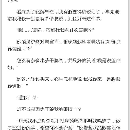
起啊。
看来为了化解恩怨，我有必要得说说话了，毕竟她
请我吃饭一定是有事情要说，我也好奇这件事。
“嗯……请问，蓝姐找我有什么事呢？”
她的脸仍然对着窗户，眼珠斜斜地看着我斥道“谁是
你蓝姐！？”
怎么有点像小孩子脾气，我只好赔笑道“我是说蓝小
姐。”
她这才转过头来，心平气和地说“我找你来，是想跟
你道歉。”
“道歉！？”
难不成是因为开除我的事情！？
“昨天我不是对你动手动脚的吗？那时我喝醉了，做
了些过份的事，希望你不要介意。”说着蓝水晶微笑地伸