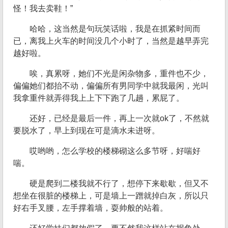
怪！我去卖鞋！”
哈哈，这当然是句玩笑话啦，我是在抓紧时间而
已，离我上火车的时间没几个小时了，当然是越早弄完
越好啦。
唉，真累呀，她们不光是闲杂物多，重件也不少，
偏偏她们都抬不动，偏偏所有男同学中就我最闲，光叫
我拿重件就弄得我上上下下跑了几趟，累屁了。
还好，已经是最后一件，再上一次就ok了，不然就
要脱水了，早上到现在可是滴水未进呀。
哎哟哟，怎么学校的楼梯砌这么多节呀，好喘好
喘。
硬是爬到二楼我就不行了，想停下来歇歇，但又不
想坐在很脏的楼梯上，可是墙上一蹭就掉白灰，所以只
好右手叉腰，左手撑着墙，耍帅般的站着。