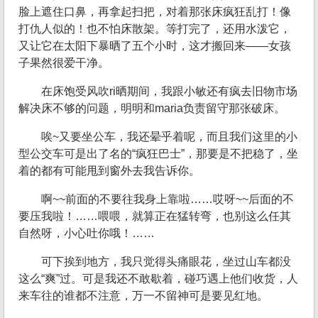
脸上遮住口鼻，再拿起扫把，对着那张床疯狂乱打！像
打仇人似的！也不怕床散架。等打完了，还用水泼它，
又让它在太阳下暴晒了五个小时，这才搬回来——女孩
子果然很爱干净。
在床饱受风吹ri晒期间，我跟小敏还有疯去旧物市场
解决床不够的问题，明明和maria负责留守那张破床。
唉~又要坐公车，我还晕乎着呢，而且我们这里的小
型公交车可是出了名的“疯狂巴士”，那要是不把稳了，坐
着的都有可能甩到窗外去我告诉你。
啊~~前面的不要往我身上靠啦……哎呀~~后面的不
要压我啦！……喂喂，就算正在猛转弯，也别这么任其
自然呀，小心吐你哦！……
可下挨到地方，我只觉得头痛眼花，坐过山车都没
这么“爽”过。可是我还不敢歇着，碰巧遇上他们收货，人
来车往的谁都不注意，万一不留神可是要见红地。