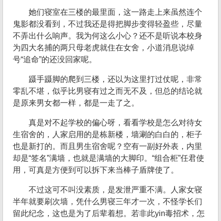
她们寝室在三楼的最里面，这一路走上来虽然连个
鬼影都没看到，不过我还是得把脚步变得轻盈些，尽量
不弄出什么响声。我为何这么小心？还不是听说本校身
为四大名捕的两只母老虎就住在女舍，小道消息说绰
号“追命”的还没回家呢。
蹑手蹑脚的爬到三楼，还以为这里打过仗呢，非常
零乱不堪，似乎比男寝有过之而无不及，但总的结论就
是原来男女都一样，都是一走了之。
真是对不起学校的偏心呀，看看学校是怎么对待女
生宿舍的，人家启用的是栋新楼，墙涮的白白的，柜子
也是新打的。而且男生宿舍呢？空有一副好外表，内里
却是“签名”满墙，也就是满墙的大脚印。“组合柜”任君使
用，可真是方便到可以拆下来当棒子盾牌使了。
不过这可不叫没素质，是发泄严重不满。人家女寝
半年就要刷次墙，凭什么男寝三年才一次，不怪学长们
留此纪念，这也是为了后辈着想。若非此yin毒招术，怎