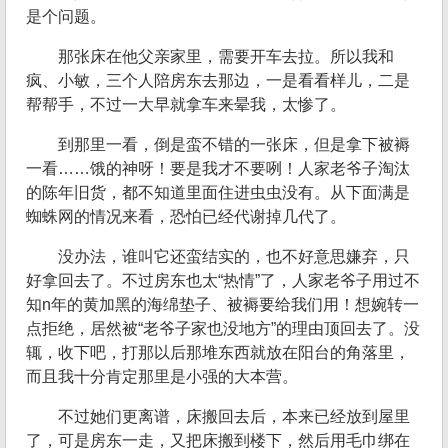
是个问题。
那张床在他父亲家里，需要开车去拉。所以我和
疯、小敏，三个人陪房东去那边，一是看看样儿，二是
帮帮手，不过一大早就拿车来晕我，太惨了。
到那里一看，倒是蛮不错的一张床，但是拿下被褥
一看……饿的神呀！要是我才不要咧！人家老爷子淘汰
的陈年旧货，都不知道里面住进虫虫没有。从下面满是
蜘蛛网的情况来看，恐怕已经代谢掉几代了。
没办法，谁叫它还蛮结实的，也不好意思嫌弃，只
好拿回去了。不过房东也太“热情”了，人家老爷子用过不
知n年的黄加黑的海绵垫子、被褥要给我们用！想婉转一
点拒绝，居然被“老爷子家也没地方”的理由顶回去了。没
辄，收下吧，打那以后那堆东西就放在阳台的角落里，
而且我十分肯定那里是小强的大本营。
不过她们更离谱，床搬回去后，本来已经放到屋里
了，可是房东一走，又把床搬到楼下，然后用毛巾绑在