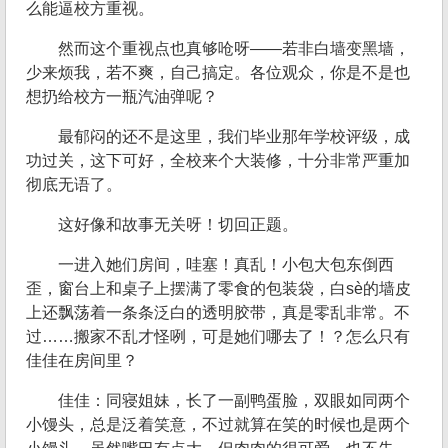
么能逼校方重视。
然而这个重视点也真够呛呀——若非白墙变黑墙，
少来烦我，若不爽，自己搞定。各位观众，你是不是也
想扔给校方一瓶汽油弹呢？
最郁闷的还不是这里，我们毕业那年学校评级，成
功过关，这下可好，全校来个大装修，十分非常严重加
彻底无语了。
这好像和故事无关呀！切回正题。
一进入她们房间，哇塞！真乱！小包大包东倒西
歪，窗台上和桌子上摆满了零食的包装袋，白sè的墙皮
上还飘荡着一条条泛白的透明胶带，真是零乱非常。不
过……搬家不乱才怪咧，可是她们哪去了！？怎么只有
佳佳在房间里？
佳佳：同寝姐妹，长了一副鸭蛋脸，双眼如同两个
小馒头，总是泛着笑意，不过就算在笑的时候也是两个