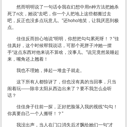
然而明明说了一句话令我在幻想中用n种方法把她杀
死了n次，她说“去吧，你一个人把地上这些都搬过去
吧，反正也没多点玩意儿。”还hoho地笑，让我厌恶到极
点。
佳佳反而担心地说“明明，你想把勾勾累死呀！？”佳
佳真好，这个时候帮我说话，可那个死胖子冲她一摆
手“这点东西对他来说不算啥，没事儿。”说完竟然装睡起
来，嘴角还上翘着！
我也不理她，捧起一堆盒子就走。
这下所有人都惊讶了，但也没有真的当回事，只当
闹着玩——除非太阳从西边出来了？要不我怎么会听
话？
佳佳身子往前一探，正好把脸落入我的视线“勾勾！
你真要自己一个人搬呀！？”
我没出声，当人在门口消失后才飘给她们一句“才