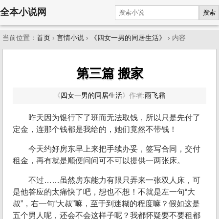
全本小说网
搜索
当前位置：
首页
›
言情小说
›
《四女一男的同居生活》
› 内容
第三篇 搬家
《
四女一男的同居生活
》
作者:
雨飞霜
昨天因为银行下了班而无法取钱，所以只是先付了
定金，连那个钱都是我给的，她们竟然不带钱！
今天约好房东早上来把手续办妥，签写合同，交付
租金，再有就是顺便问问可不可以提供一两张床。
不过……虽然房东能力有限只弄来一张双人床，可
是他答应的太痛快了吧，想也不想！不就是左一句“大
叔”，右一句“大叔”嘛，至于到迷糊的程度嘛？假如这是
五个男人呢，还会不会这样子呢？我都怀疑要不要租都