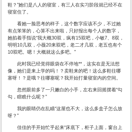
鞋？”她们是八人的寝室，有三人在实习阶段就已经不在
寝室住了。
看她一脸思考的样子，这个数字应该不少，不过她
有点笨笨的，心算不出来啦，只好报出每个人的数字，
她掐着手指说“我大概30双，疯有15双吧，小敏7、8双，
明明10几双，小薇20来双吧，老二才几双，老五也有个
10双吧。嗯！大概就这么多吧。”
此时我已经觉得眼袋在不停地**，这实在是无法想
像，她们是来上学的吗！？卖鞋来的吧！这么多鞋往哪
塞呀！？是哦？往哪塞呢？我开始打量寝室内的空间。
忽然眼前多了一只嫩白的小手，左右来回摇摆着“勾
勾，瞎瞧什么呢？”
我的眼睛仍在乱瞄“这屋也不大，这么多盒子怎么放
呀？”
佳佳的手开始忙乎起来“床底下，柜子上面，窗台上