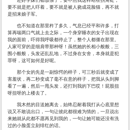
还好学妹们都放假了，要不然我这样站在拐角处，
要不就是把人吓着，要不就是被人挠成花脸猫，再不就
是招来娘子军。
也不知道在那里杵了多久，气息已经平和许多，打
算再喘两口气就上去之际，一个身穿睡衣的女子出现在
我的面前，吓得我呼吸都停止了，整个人都僵在那里。
人家可穿的是细肩带那种呀！虽然她的长相小般般，三
围小般般，头发还乱乱地，不过身在女舍，本身就是犯
罪呀，这可如何是好呢。
那个女的先是一副惊愕的样子，可三秒后就变成了
害羞状，再二秒变成了毫不在意的样子，把我从头到脚
看了一遍，然后一甩头发，还打到我的下巴哎！屁股扭
呀扭呀的上楼去了。
我木然的目送她离去，始终忍耐着我打从心底里想
说又不敢说出口，一句让彼此都很难为情的，一旦说出
来她就从此都不愿再见到我的，一句让她可能还没有洗
过的小脸蛋立刻绯红的话。