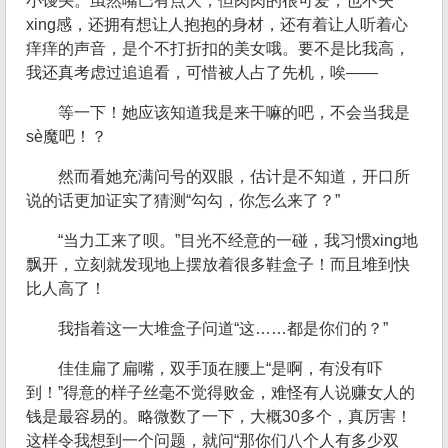
小馒头。虽然嘴巴有点大，但肉肉的很可爱，也不失
xing感，还拥有想让人抱抱的身材，还有着让人听着心
痒痒的声音，是个不打折扣的美女哦。要不是比我高，
我还真考虑过追追看，可惜被人占了先机，唉——
等一下！她应该知道我是来干嘛的吧，不会当我是
sè魔吧！？
然而看她充满问号的双眼，估计是不知道，开口所
说的话更加证实了猜测“勾勾，你怎么来了？”
“当力工来了呗。”目光不经意的一碰，我习惯xing地
飘开，立刻就发现地上摆放着很多鞋盒子！而且堆到快
比人高了！
我指着这一大堆盒子问道“这……都是你们的？”
佳佳扁了扁嘴，双手顶在腰上“是啊，有没有吓
到！”得意的样子丝毫不觉得败金，难怪有人说赚女人的
钱是最容易的。略微数了一下，大概30多个，真厉害！
这样令我想到一个问题，就问“那你们八个人有多少双