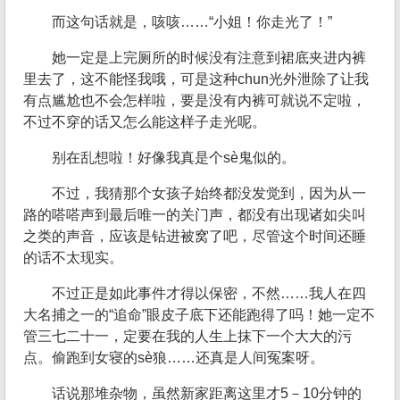
而这句话就是，咳咳……“小姐！你走光了！”
她一定是上完厕所的时候没有注意到裙底夹进内裤
里去了，这不能怪我哦，可是这种chun光外泄除了让我
有点尴尬也不会怎样啦，要是没有内裤可就说不定啦，
不过不穿的话又怎么能这样子走光呢。
别在乱想啦！好像我真是个sè鬼似的。
不过，我猜那个女孩子始终都没发觉到，因为从一
路的嗒嗒声到最后唯一的关门声，都没有出现诸如尖叫
之类的声音，应该是钻进被窝了吧，尽管这个时间还睡
的话不太现实。
不过正是如此事件才得以保密，不然……我人在四
大名捕之一的“追命”眼皮子底下还能跑得了吗！她一定不
管三七二十一，定要在我的人生上抹下一个大大的污
点。偷跑到女寝的sè狼……还真是人间冤案呀。
话说那堆杂物，虽然新家距离这里才5－10分钟的