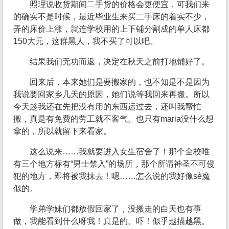
照理说收货期间二手货的价格会更便宜，可我们来
的确实不是时候，最近毕业生来买二手床的着实不少，
弄的床价上涨，就连学校用的上下铺分割成的单人床都
150大元，这群黑人，我不买了可以吧。
结果我们无功而返，决定在秋天之前打地铺好了。
回来后，本来她们是要搬家的，也不知是不是因为
我说要回家乡几天的原因，她们说等我回来再搬。所以
今天趁我还在先把没有用的东西运过去，还叫我帮忙
搬，真是有免费的劳工就不客气。也只有maria没什么想
拿的，所以就留下来看家。
这么说来……我就要进入女生宿舍了！那个全校唯
有三个地方标有“男士禁入”的场所，那个所谓神圣不可侵
犯的地方，即将被我抹去！嗯……怎么说的我好像sè魔
似的。
学弟学妹们都放假回家了，没搬走的白天也有事
做，我能看到什么呀我！真是的。吓！似乎越描越黑。