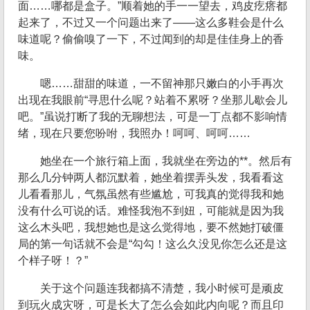
面……哪都是盒子。”顺着她的手一一望去，鸡皮疙瘩都
起来了，不过又一个问题出来了——这么多鞋会是什么
味道呢？偷偷嗅了一下，不过闻到的却是佳佳身上的香
味。
嗯……甜甜的味道，一不留神那只嫩白的小手再次
出现在我眼前“寻思什么呢？站着不累呀？坐那儿歇会儿
吧。”虽说打断了我的无聊想法，可是一丁点都不影响情
绪，现在只要您吩咐，我照办！呵呵、呵呵……
她坐在一个旅行箱上面，我就坐在旁边的**。然后有
那么几分钟两人都沉默着，她坐着摆弄头发，我看看这
儿看看那儿，气氛虽然有些尴尬，可我真的觉得我和她
没有什么可说的话。难怪我泡不到妞，可能就是因为我
这么木头吧，我想她也是这么觉得地，要不然她打破僵
局的第一句话就不会是“勾勾！这么久没见你怎么还是这
个样子呀！？”
关于这个问题连我都搞不清楚，我小时候可是顽皮
到玩火成灾呀，可是长大了怎么会如此内向呢？而且印