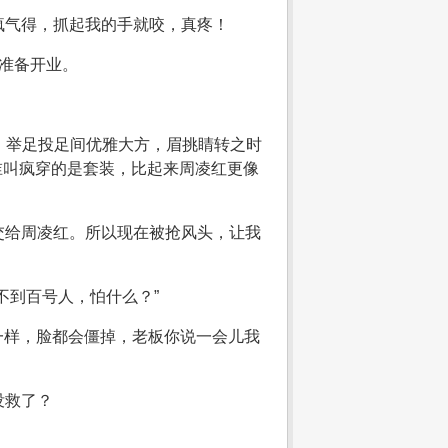
疯气得，抓起我的手就咬，真疼！
准备开业。
，举足投足间优雅大方，眉挑睛转之时
谁叫疯穿的是套装，比起来周凌红更像
交给周凌红。所以现在被抢风头，让我
不到百号人，怕什么？”
一样，脸都会僵掉，老板你说一会儿我
没救了？