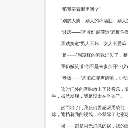
“那我要看哪里啊？”
“别的人脚，别人的啤酒肚，别人
“讨厌——”周凌红展颜道“老板你真
我贼笑道“男人不坏，女人不爱嘛
“是——”周凌红的紧张消失了，
我仍贼笑道“你不是来参加开业仪
“老板——”周凌红嗲声娇嗔，小
这时门外的音响放出了轻音乐，
手，虽然发现，我是没太在乎罢了。
然而出了门我反倒要感谢周凌红
球，遮挡着我的视线，令我除了七彩
唉——都是闪光灯惹的祸，我的