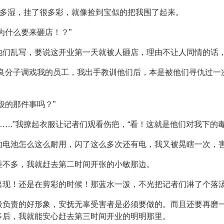
上有多湿，挂了很多彩，就像捡到宝似的把我围了起来。
为什么要来砸店！？”
他们乱写，要说这开业第一天就被人砸店，理由不让人同情的话
不良分子调戏我的员工，我出手教训他们后，本是被他们寻仇过一
殴的那件事吗？”
……”我撩起衣服让记者们观看伤疤，“看！这就是他们对我下的
的电池怎么这么耐用，闪了这么多次还有电，我又被晃瞎一次，
差不多，我就赶去第二时间开张的小敏那边。
出现！还是在剪彩的时候！那蓝水一泼，不光把记者们淋了个落
般负责的好形象，安抚无辜受害者是必须要做的。而且还要再磨
多后，我就能安心赶去第三时间开业的明明那里。