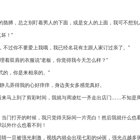
的胳膊，总之别盯着男人的下面，或是女人的上面，我可不想别人
坏！”
，不过你不要爱上我哦，我已经名花有主跟人家订过亲了。”
整理着双肩的衣服说“老板，你觉得我今天怎么样？”
式的，你是来相亲的。”
动静儿弄得我的心好痒痒，身边美女多感觉真好。
看来马上到了剪彩时间，我就与周凌红一齐走出店门……不知是
，当门打开的时候，我只觉得天际间一片亮白！然后我就什么也看
球以外什么也看不到！
眼睛一旦被强光刺激，视线内就会出现七彩的sè斑，强光点越多