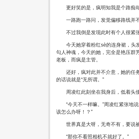
更好笑的是，疯明知我是个路痴
一路跑一路问，发觉偏移路线并
不过我倒是发现此时有个人很紧
今天她穿着粉红sè的连身裙，
勾人神魂，今天的她，完全是艳压群芳
老板，而疯是主管。
还好，疯对此并不介意，她的任
的话说就是“无所谓。”
周凌红此刻坐在我身后，低着头使
“今天不一样嘛。”周凌红紧张地
该怎么办呀！？”
世界真是大呀，无奇不有，要说
“那你不看照相机不就好了。”