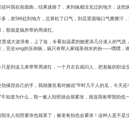
却还叫我在前面跑，结果迷路了，来到疯都没见过的地方，这把
不多，差5钟赶到地方，总算松了口气，到店里面喘口气擦擦汗，
张，那就是疯所带的周凌红。
头发烫成大波浪卷，上了妆，令看似温柔的她更添几分迷人的气息
，完全xing的压倒疯，疯只有帮人家端茶倒水的份——嘿嘿，
务只是到这儿来带带周凌红，一个月左右就闪人，把老板的职业
劲揉捏自己的手，我就微笑着对她说“平时几千人的见，今天还
说“不知道为什么，我一被人拍照就会很紧张，就连我爸帮我拍也
被陌生人拍照紧张也就算了，被老爸拍也会紧张！这种人是不是