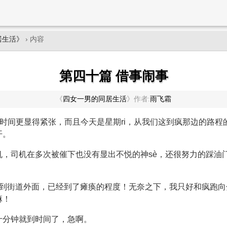
居生活》
› 内容
第四十篇 借事闹事
《
四女一男的同居生活
》
作者:
雨飞霜
的时间更显得紧张，而且今天是星期ri，从我们这到疯那边的路
开。
机，司机在多次被催下也没有显出不悦的神sè，还很努力的踩油
塞到街道外面，已经到了瘫痪的程度！无奈之下，我只好和疯跑向
嘛！
十分钟就到时间了，急啊。