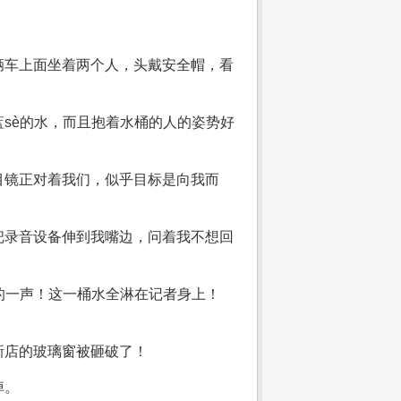
辆车上面坐着两个人，头戴安全帽，看
sè的水，而且抱着水桶的人的姿势好
目镜正对着我们，似乎目标是向我而
把录音设备伸到我嘴边，问着我不想回
的一声！这一桶水全淋在记者身上！
新店的玻璃窗被砸破了！
掉。