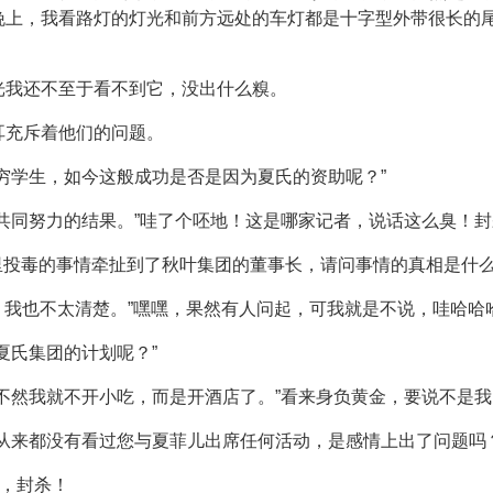
晚上，我看路灯的灯光和前方远处的车灯都是十字型外带很长的
光我还不至于看不到它，没出什么糗。
耳充斥着他们的问题。
穷学生，如今这般成功是否是因为夏氏的资助呢？”
共同努力的结果。”哇了个呸地！这是哪家记者，说话这么臭！封
店里投毒的事情牵扯到了秋叶集团的董事长，请问事情的真相是什么
破的，我也不太清楚。”嘿嘿，果然有人问起，可我就是不说，哇哈哈
夏氏集团的计划呢？”
不然我就不开小吃，而是开酒店了。”看来身负黄金，要说不是
从来都没有看过您与夏菲儿出席任何活动，是感情上出了问题吗？
的，封杀！