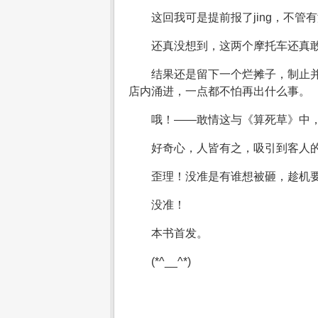
这回我可是提前报了jing，不管
还真没想到，这两个摩托车还真
结果还是留下一个烂摊子，制止
店内涌进，一点都不怕再出什么事。
哦！——敢情这与《算死草》中
好奇心，人皆有之，吸引到客人
歪理！没准是有谁想被砸，趁机
没准！
本书首发。
(*^__^*)