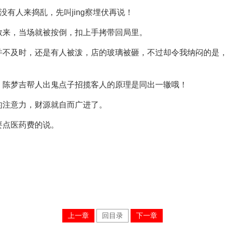
有没有人来捣乱，先叫jing察埋伏再说！
敢来，当场就被按倒，扣上手拷带回局里。
并不及时，还是有人被泼，店的玻璃被砸，不过却令我纳闷的是
，陈梦吉帮人出鬼点子招揽客人的原理是同出一辙哦！
的注意力，财源就自而广进了。
要点医药费的说。
上一章
回目录
下一章