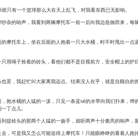
è斑只有一个篮球那么大在天上乱飞，对我看东西已无影响。
擎吵杂的响声，我看到两辆摩托车一前一后向我边急驰而来，每
面的摩托车上，坐在后面的人抱着一只大水桶，时不时甩出一点蓝
一只用绳子拴着的砖头，看他们都不是目视前方，安全帽上的护
条也罢，我赶忙叫大家离我远点。结果没人在乎，就是自顾自的
面，抱水桶的人猛的一泼，只见一条蓝sè的水带向我们扑来，哗
到一丁点儿。
看到提砖头的那两个人猛的一扬手，就听两声十分脆亮的响声，
上去，可是我又怎么可能追得上摩托车！只能眼睁睁的看着人跑