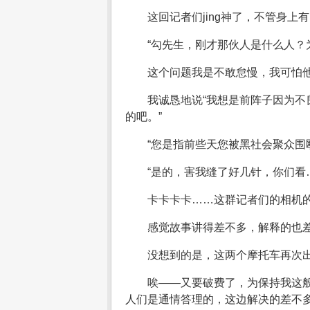
这回记者们jing神了，不管身
“勾先生，刚才那伙人是什么人？
这个问题我是不敢怠慢，我可怕
我诚恳地说“我想是前阵子因为
的吧。”
“您是指前些天您被黑社会聚众围
“是的，害我缝了好几针，你们看
卡卡卡卡……这群记者们的相机
感觉故事讲得差不多，解释的也
没想到的是，这两个摩托车再次
唉——又要破费了，为保持我这
人们是通情答理的，这边解决的差不