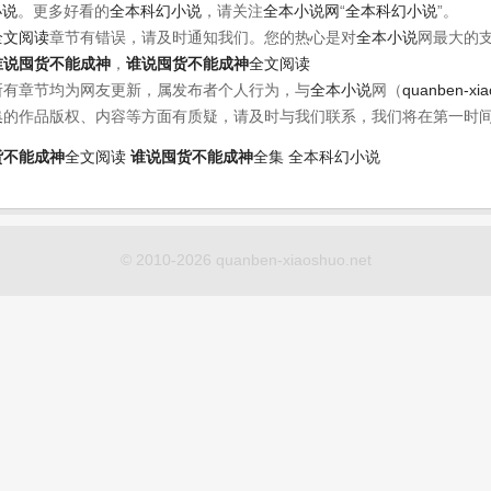
小说
。更多好看的
全本科幻小说
，请关注
全本小说网
“
全本科幻小说
”。
全文阅读
章节有错误，请及时通知我们。您的热心是对
全本小说
网最大的
谁说囤货不能成神
，
谁说囤货不能成神
全文阅读
所有章节均为网友更新，属发布者个人行为，与
全本小说
网（
quanben-xi
集
的作品版权、内容等方面有质疑，请及时与我们联系，我们将在第一时
货不能成神
全文阅读
谁说囤货不能成神
全集
全本科幻小说
© 2010-2026 quanben-xiaoshuo.net