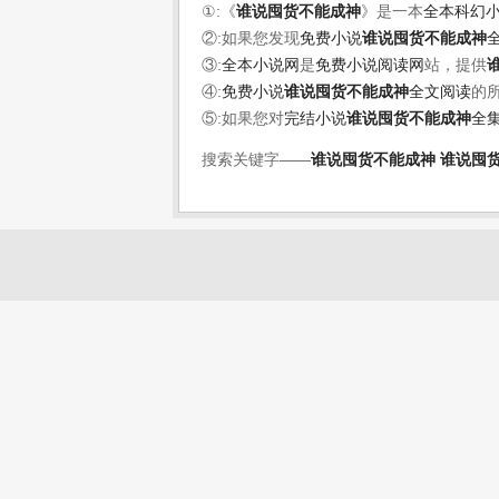
①:《
谁说囤货不能成神
》是一本
全本科幻
②:如果您发现
免费小说
谁说囤货不能成神
③:
全本小说网
是
免费小说阅读网
站，提供
④:
免费小说
谁说囤货不能成神
全文阅读
的
⑤:如果您对
完结小说
谁说囤货不能成神
全
搜索关键字——
谁说囤货不能成神
谁说囤