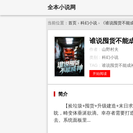
全本小说网
当前位置：
首页
›
科幻小说
›
《谁说囤货不能
谁说囤货不能
作者：
山野村夫
类别：
科幻小说
TAG：
谁说囤货不能成神
开始阅读
简介
【捡垃圾+囤货+升级建造+末日
眈，畸变体垂涎欲滴。幸存者需要打
去。系统面板里...