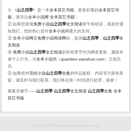
①:《
山之四季
》是一本
全本其它书籍
。更多好看的
全本其它书
籍
，请关注
全本小说网
“
全本其它书籍
”。
②:如果您发现
免费小说
山之四季
全文阅读
章节有错误，请及时通
知我们。您的热心是对
全本小说
网最大的支持。
③:
全本小说网
是
免费小说阅读网
站，提供
山之四季
，
山之四季
全
文阅读
④:
免费小说
山之四季
全文阅读
的所有章节均为网友更新，属发布
者个人行为，与
全本小说
网（
quanben-xiaoshuo.com
）立场无
关。
⑤:如果您对
完结小说
山之四季
全集
的作品版权、内容等方面有质
疑，请及时与我们联系，我们将在第一时间进行处理，谢谢！
搜索关键字——
山之四季
山之四季
全文阅读
山之四季
全集
全本
其它书籍
© 2010-2026 quanben-xiaoshuo.net