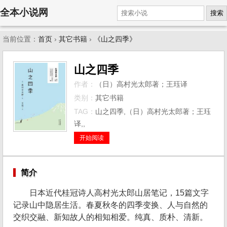
全本小说网
搜索
当前位置：
首页
›
其它书籍
›
《山之四季》
山之四季
作者：
（日）高村光太郎著；王珏译
类别：
其它书籍
TAG：
山之四季,（日）高村光太郎著；王珏
译,,
开始阅读
简介
日本近代桂冠诗人高村光太郎山居笔记，15篇文字
记录山中隐居生活。春夏秋冬的四季变换、人与自然的
交织交融、新知故人的相知相爱。纯真、质朴、清新。