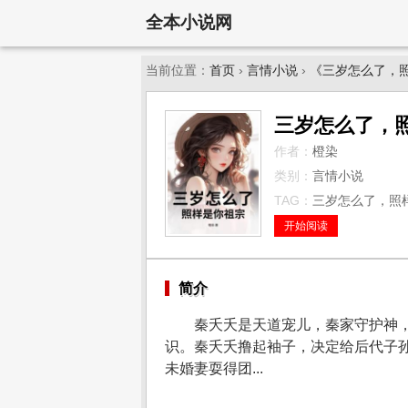
全本小说网
当前位置：
首页
›
言情小说
›
《三岁怎么了，
三岁怎么了，
作者：
橙染
类别：
言情小说
TAG：
三岁怎么了，照样
开始阅读
简介
秦夭夭是天道宠儿，秦家守护神
识。秦夭夭撸起袖子，决定给后代子
未婚妻耍得团...