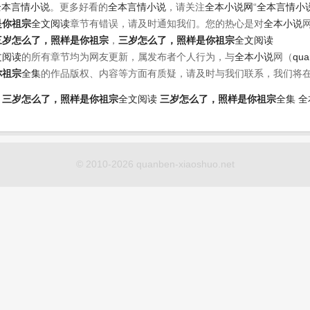
全本言情小说
。更多好看的
全本言情小说
，请关注
全本小说网
“
全本言情小
是你祖宗
全文阅读
章节有错误，请及时通知我们。您的热心是对
全本小说
三岁怎么了，照样是你祖宗
，
三岁怎么了，照样是你祖宗
全文阅读
文阅读
的所有章节均为网友更新，属发布者个人行为，与
全本小说
网（
qua
你祖宗
全集
的作品版权、内容等方面有质疑，请及时与我们联系，我们将
三岁怎么了，照样是你祖宗
全文阅读
三岁怎么了，照样是你祖宗
全集
全
© 2010-2026 quanben-xiaoshuo.net