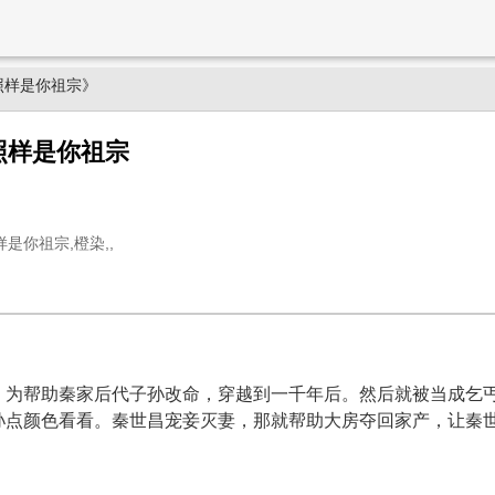
照样是你祖宗》
照样是你祖宗
是你祖宗,橙染,,
，为帮助秦家后代子孙改命，穿越到一千年后。然后就被当成乞
孙点颜色看看。秦世昌宠妾灭妻，那就帮助大房夺回家产，让秦