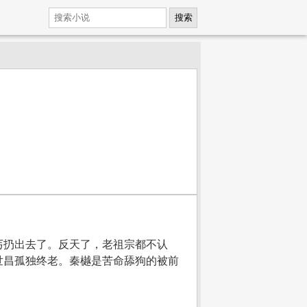
搜索
丐扔出去了。反天了，老祖宗都不认
世昌孤独终老。秦樾是苦命舔狗的被前