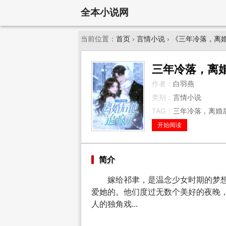
全本小说网
当前位置：
首页
›
言情小说
›
《三年冷落，离
三年冷落，离
作者：
白羽燕
类别：
言情小说
TAG：
三年冷落，离婚后
开始阅读
简介
嫁给祁聿，是温念少女时期的梦
爱她的。他们度过无数个美好的夜晚
人的独角戏...