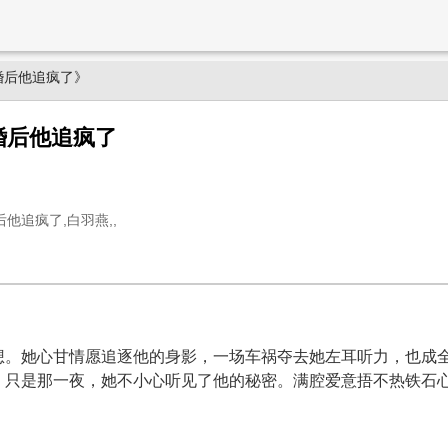
婚后他追疯了》
婚后他追疯了
他追疯了,白羽燕,,
想。她心甘情愿追逐他的身影，一场车祸夺去她左耳听力，也成
，只是那一夜，她不小心听见了他的秘密。满腔爱意捂不热铁石