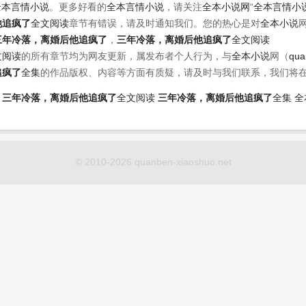
全本言情小说
。更多好看的
全本言情小说
，请关注
全本小说网
“
全本言情小
他追疯了
全文阅读
章节有错误，请及时通知我们。您的热心是对
全本小说
三年冷落，离婚后他追疯了
，
三年冷落，离婚后他追疯了
全文阅读
文阅读
的所有章节均为网友更新，属发布者个人行为，与
全本小说
网（
qua
追疯了
全集
的作品版权、内容等方面有质疑，请及时与我们联系，我们将
三年冷落，离婚后他追疯了
全文阅读
三年冷落，离婚后他追疯了
全集
全
© 2010-2026 quanben-xiaoshuo.net