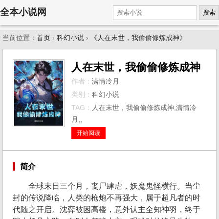
全本小说网
搜索
当前位置：
首页
›
科幻小说
›
《人在末世，我偷偷修炼成神》
人在末世，我偷偷修炼成神
作者：
潇情冷月
类别：
科幻小说
TAG：
人在末世，我偷偷修炼成神,潇情冷
月,,
开始阅读
简介
全球末日三个月，丧尸肆虐，妖魔鬼怪横行。当尘
封的传说降临，人类的枪炮不再强大，属于超凡者的时
代随之开启。沈弈被困高楼，意外认主全知神羽，终于