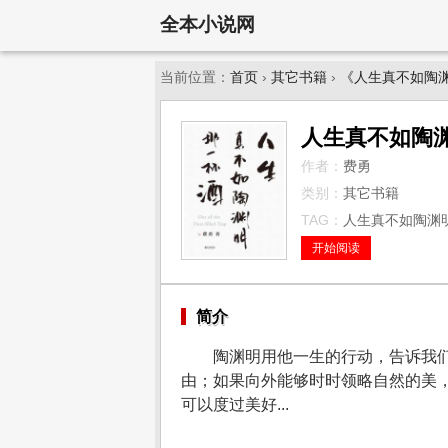
全本小说网
当前位置：
首页
›
其它书籍
›
《人生真不如陶
人生真不如陶
作者：
费勇
类别：
其它书籍
TAG：
人生真不如陶渊明
开始阅读
简介
陶渊明用他一生的行动，告诉我
由；如果向外能够时时领略自然的美
可以度过美好...