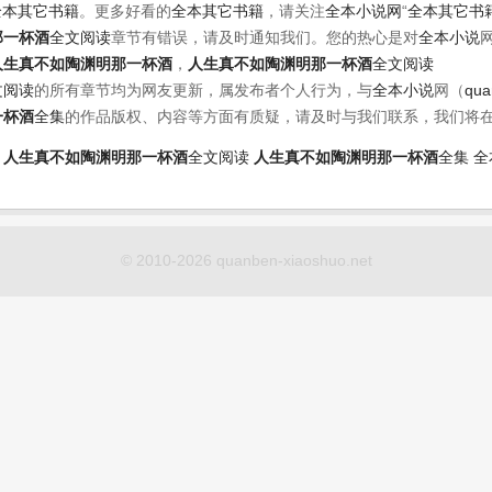
全本其它书籍
。更多好看的
全本其它书籍
，请关注
全本小说网
“
全本其它书
那一杯酒
全文阅读
章节有错误，请及时通知我们。您的热心是对
全本小说
人生真不如陶渊明那一杯酒
，
人生真不如陶渊明那一杯酒
全文阅读
文阅读
的所有章节均为网友更新，属发布者个人行为，与
全本小说
网（
qua
一杯酒
全集
的作品版权、内容等方面有质疑，请及时与我们联系，我们将
人生真不如陶渊明那一杯酒
全文阅读
人生真不如陶渊明那一杯酒
全集
全
© 2010-2026 quanben-xiaoshuo.net