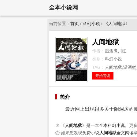
全本小说网
当前位置：
首页
›
科幻小说
›
《人间地狱》
人间地狱
作者：
温酒煮川红
类别：
科幻小说
TAG：
人间地狱,温酒煮川
开始阅读
简介
最近网上出现很多关于闹洞房的新
①:《
人间地狱
》是一本
全本科幻小说
。更
②:如果您发现
免费小说
人间地狱
全文阅读