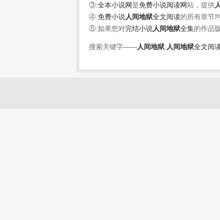
③:
全本小说网
是
免费小说阅读网
站，提供
④:
免费小说
人间地狱
全文阅读
的所有章节
⑤:如果您对
完结小说
人间地狱
全集
的作品
搜索关键字——
人间地狱
人间地狱
全文阅