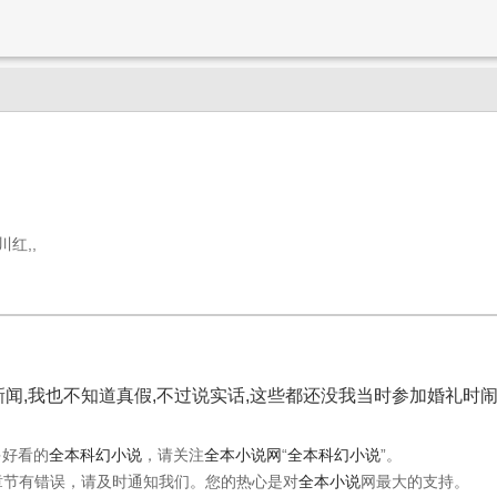
红,,
闻,我也不知道真假,不过说实话,这些都还没我当时参加婚礼时闹
多好看的
全本科幻小说
，请关注
全本小说网
“
全本科幻小说
”。
章节有错误，请及时通知我们。您的热心是对
全本小说
网最大的支持。