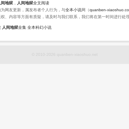
人间地狱
，
人间地狱
全文阅读
均为网友更新，属发布者个人行为，与
全本小说
网（
quanben-xiaoshuo.c
版权、内容等方面有质疑，请及时与我们联系，我们将在第一时间进行处
读
人间地狱
全集
全本科幻小说
© 2010-2026 quanben-xiaoshuo.net