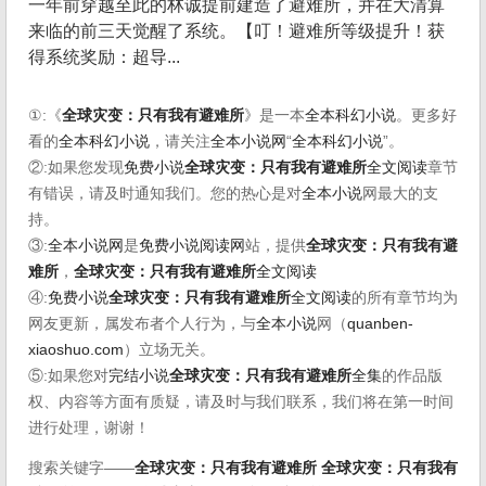
一年前穿越至此的林诚提前建造了避难所，并在大清算
来临的前三天觉醒了系统。【叮！避难所等级提升！获
得系统奖励：超导...
①:《
全球灾变：只有我有避难所
》是一本
全本科幻小说
。更多好
看的
全本科幻小说
，请关注
全本小说网
“
全本科幻小说
”。
②:如果您发现
免费小说
全球灾变：只有我有避难所
全文阅读
章节
有错误，请及时通知我们。您的热心是对
全本小说
网最大的支
持。
③:
全本小说网
是
免费小说阅读网
站，提供
全球灾变：只有我有避
难所
，
全球灾变：只有我有避难所
全文阅读
④:
免费小说
全球灾变：只有我有避难所
全文阅读
的所有章节均为
网友更新，属发布者个人行为，与
全本小说
网（
quanben-
xiaoshuo.com
）立场无关。
⑤:如果您对
完结小说
全球灾变：只有我有避难所
全集
的作品版
权、内容等方面有质疑，请及时与我们联系，我们将在第一时间
进行处理，谢谢！
搜索关键字——
全球灾变：只有我有避难所
全球灾变：只有我有