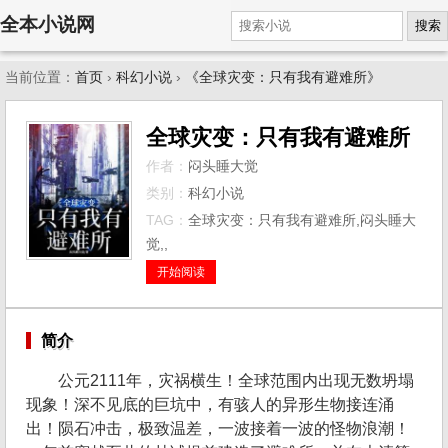
全本小说网
搜索
当前位置：
首页
›
科幻小说
›
《全球灾变：只有我有避难所》
全球灾变：只有我有避难所
作者：
闷头睡大觉
类别：
科幻小说
TAG：
全球灾变：只有我有避难所,闷头睡大
觉,,
开始阅读
简介
公元2111年，灾祸横生！全球范围内出现无数坍塌
现象！深不见底的巨坑中，有骇人的异形生物接连涌
出！陨石冲击，极致温差，一波接着一波的怪物浪潮！