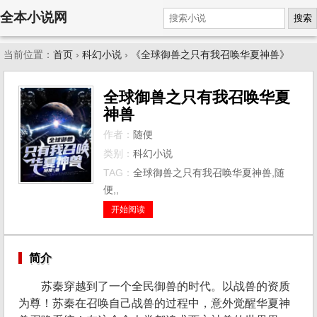
全本小说网
搜索
当前位置：
首页
›
科幻小说
›
《全球御兽之只有我召唤华夏神兽》
全球御兽之只有我召唤华夏
神兽
作者：
随便
类别：
科幻小说
TAG：
全球御兽之只有我召唤华夏神兽,随
便,,
开始阅读
简介
苏秦穿越到了一个全民御兽的时代。以战兽的资质
为尊！苏秦在召唤自己战兽的过程中，意外觉醒华夏神