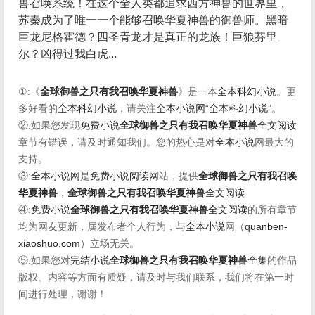
兽召唤系统！在这个全人类都追求西方神兽的世界里，
苏秦成为了唯一一个能够召唤华夏神兽的御兽师。黑暗
巨龙尼格霍德？四圣青龙才是真正的龙族！巨狼芬里
尔？凶得过我白虎...
①:《
全球御兽之只有我召唤华夏神兽
》是一本
全本科幻小说
。更
多好看的
全本科幻小说
，请关注
全本小说网
“
全本科幻小说
”。
②:如果您发现
免费小说
全球御兽之只有我召唤华夏神兽
全文阅读
章节有错误，请及时通知我们。您的热心是对
全本小说
网最大的
支持。
③:
全本小说网
是
免费小说阅读网
站，提供
全球御兽之只有我召唤
华夏神兽
，
全球御兽之只有我召唤华夏神兽
全文阅读
④:
免费小说
全球御兽之只有我召唤华夏神兽
全文阅读
的所有章节
均为网友更新，属发布者个人行为，与
全本小说
网（
quanben-
xiaoshuo.com
）立场无关。
⑤:如果您对
完结小说
全球御兽之只有我召唤华夏神兽
全集
的作品
版权、内容等方面有质疑，请及时与我们联系，我们将在第一时
间进行处理，谢谢！