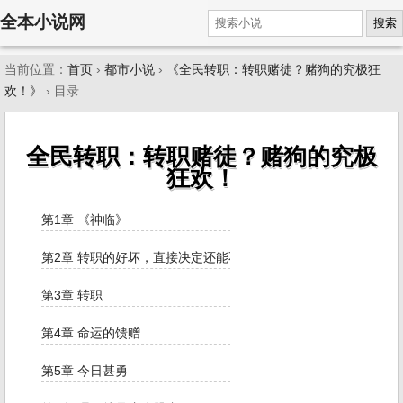
全本小说网
搜索
当前位置：
首页
›
都市小说
›
《全民转职：转职赌徒？赌狗的究极狂
欢！》
› 目录
全民转职：转职赌徒？赌狗的究极
狂欢！
第1章 《神临》
第2章 转职的好坏，直接决定还能不能当人
第3章 转职
第4章 命运的馈赠
第5章 今日甚勇