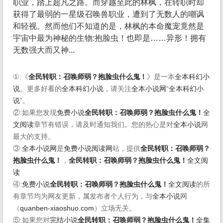
职业，踏上超凡之路。而穿越至此的林枫，在转职时却
获得了最弱的一星级召唤兽职业，遭到了无数人的嘲讽
和轻视。然而他们不知道的是，林枫的本命魔宠竟然是
宇宙中最为神秘的生物:抱脸虫！也即是……异形！拥有
无数强大而又神...
①:《
全民转职：召唤师弱？抱脸虫什么鬼！
》是一本
全本科幻小
说
。更多好看的
全本科幻小说
，请关注
全本小说网
“
全本科幻小
说
”。
②:如果您发现
免费小说
全民转职：召唤师弱？抱脸虫什么鬼！
全
文阅读
章节有错误，请及时通知我们。您的热心是对
全本小说
网
最大的支持。
③:
全本小说网
是
免费小说阅读网
站，提供
全民转职：召唤师弱？
抱脸虫什么鬼！
，
全民转职：召唤师弱？抱脸虫什么鬼！
全文阅
读
④:
免费小说
全民转职：召唤师弱？抱脸虫什么鬼！
全文阅读
的所
有章节均为网友更新，属发布者个人行为，与
全本小说
网
（
quanben-xiaoshuo.com
）立场无关。
⑤:如果您对
完结小说
全民转职：召唤师弱？抱脸虫什么鬼！
全集