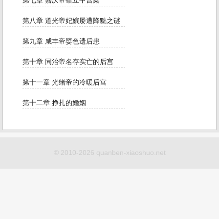
第七章 嘉庆帝错立中宫案
第八章 道光帝妃嫔屡遭降黜之谜
第九章 咸丰帝嬖色遗后患
第十章 同治帝名存实亡的后宫
第十一章 光绪帝的冷暖后宫
第十二章 挣扎的婚姻
© 2010-2026 quanben-xiaoshuo.net