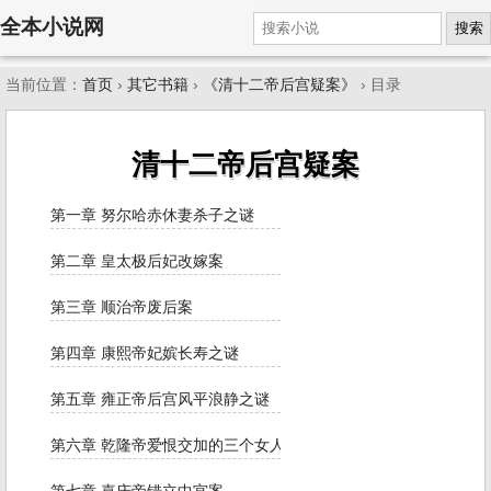
全本小说网
搜索
当前位置：
首页
›
其它书籍
›
《清十二帝后宫疑案》
› 目录
清十二帝后宫疑案
第一章 努尔哈赤休妻杀子之谜
第二章 皇太极后妃改嫁案
第三章 顺治帝废后案
第四章 康熙帝妃嫔长寿之谜
第五章 雍正帝后宫风平浪静之谜
第六章 乾隆帝爱恨交加的三个女人