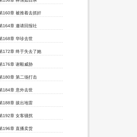
第156章 林倩如自杀
第160章 被推着去抓奸
第164章 邀请回报社
第168章 华珍去世
第172章 终于失去了她
第176章 谢毅威胁
第180章 第二场打击
第184章 意外去世
第188章 拔出地雷
第192章 女客骚扰
第196章 直播卖货