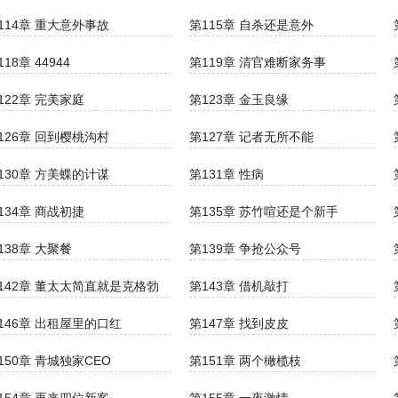
114章 重大意外事故
第115章 自杀还是意外
118章 44944
第119章 清官难断家务事
122章 完美家庭
第123章 金玉良缘
126章 回到樱桃沟村
第127章 记者无所不能
130章 方美蝶的计谋
第131章 性病
134章 商战初捷
第135章 苏竹喧还是个新手
138章 大聚餐
第139章 争抢公众号
142章 董太太简直就是克格勃
第143章 借机敲打
146章 出租屋里的口红
第147章 找到皮皮
150章 青城独家CEO
第151章 两个橄榄枝