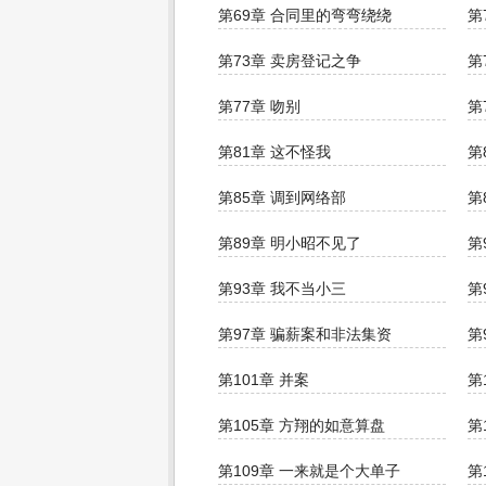
第69章 合同里的弯弯绕绕
第
第73章 卖房登记之争
第
第77章 吻别
第
第81章 这不怪我
第
第85章 调到网络部
第
第89章 明小昭不见了
第
第93章 我不当小三
第
第97章 骗薪案和非法集资
第
第101章 并案
第
第105章 方翔的如意算盘
第
第109章 一来就是个大单子
第