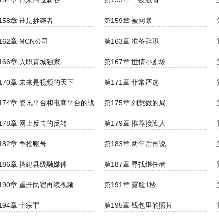
154章 再来四位新客
第155章 一夜激情
158章 谁是抄袭者
第159章 被网暴
162章 MCN公司
第163章 准备辞职
166章 入职青城独家
第167章 世情小剧场
170章 未来是视频的天下
第171章 菲常严选
174章 资讯平台和电商平台的战争
第175章 刘慧做的局
178章 网上反击的反转
第179章 推荐接班人
182章 争抢账号
第183章 两年后再说
186章 搭建县级融媒体
第187章 寻找继任者
190章 重开民宿再续视频
第191章 露脸1秒
194章 十宗罪
第195章 钱包里的照片