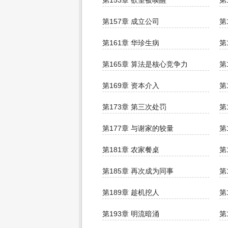
第153章 欲望被唤醒
第
第157章 成立公司
第
第161章 华珍生病
第
第165章 算法是核心竞争力
第
第169章 资本介入
第
第173章 第三次处罚
第
第177章 与谢家的较量
第
第181章 农家餐桌
第
第185章 再次成为同事
第
第189章 趁机挖人
第
第193章 明流暗涌
第