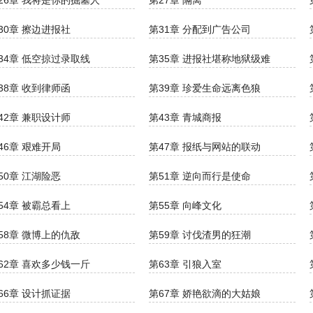
26章 我将是你的掘墓人
第27章 隔离
30章 擦边进报社
第31章 分配到广告公司
34章 低空掠过录取线
第35章 进报社堪称地狱级难
38章 收到律师函
第39章 珍爱生命远离色狼
42章 兼职设计师
第43章 青城商报
46章 艰难开局
第47章 报纸与网站的联动
50章 江湖险恶
第51章 逆向而行是使命
54章 被霸总看上
第55章 向峰文化
58章 微博上的仇敌
第59章 讨伐渣男的狂潮
62章 喜欢多少钱一斤
第63章 引狼入室
66章 设计抓证据
第67章 娇艳欲滴的大姑娘