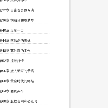
第28章 跟踪黄亦菲
第32章 自告奋勇做专访
第36章 胡丽珍和谷梦华
第40章 反咬一口
第44章 李昌磊的表妹
第48章 苏竹喧的工作
第52章 撞破奸情
第56章 搬入新家的矛盾
第60章 黄金时代的终结
第64章 团购买车
第68章 版权合同和公众号