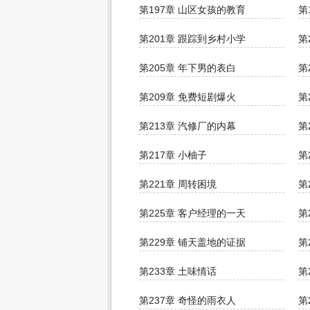
第197章 山区女孩的教育
第
第201章 跟踪到乡村小学
第
第205章 年下男的表白
第
第209章 免费短剧爆火
第
第213章 汽修厂的内幕
第
第217章 小柚子
第
第221章 周转困境
第
第225章 客户经理的一天
第
第229章 铺天盖地的证据
第
第233章 土味情话
第
第237章 奇怪的雨衣人
第