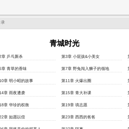
目录
青城时光
2章 乒乓厮杀
第3章 小屁孩&小美女
6章 青草的香味
第7章 野兔闯入狮子的领地
10章 明小昭的故事
第11章 火爆出圈
14章 雨夜遭袭
第15章 青大补课
18章 华珍的权衡
第19章 填志愿
22章 如愿以偿
第23章 西西的爸爸