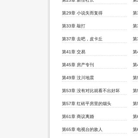
第25章 新任社长
第
第29章 小说失而复得
第
第33章 敲打
第
第37章 去吧，皮卡丘
第
第41章 交易
第
第45章 房产专刊
第
第49章 汶川地震
第
第53章 没有对比就看不出好坏
第
第57章 红砖平房里的烟头
第
第61章 商议离婚
第
第65章 电视台的敌人
第