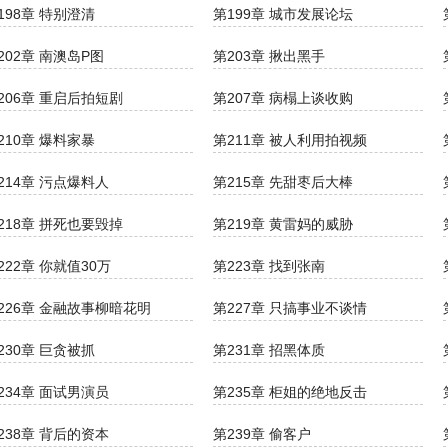
198章 特别澄清
第199章 城市发展论坛
202章 南澳岛P图
第203章 揪出黑手
206章 重启后拍短剧
第207章 病榻上谈收购
210章 爆料家暴
第211章 被人利用拍视频
214章 污点爆料人
第215章 先甜枣后大棒
218章 拼死也要毁掉
第219章 黄雷妈的威胁
222章 你就值30万
第223章 找到张南
226章 金融故事柳暗花明
第227章 只搞事业不谈情
230章 巨贪被抓
第231章 招黑体质
234章 面试男演员
第235章 柜姐的绝地反击
238章 背后的资本
第239章 偷客户