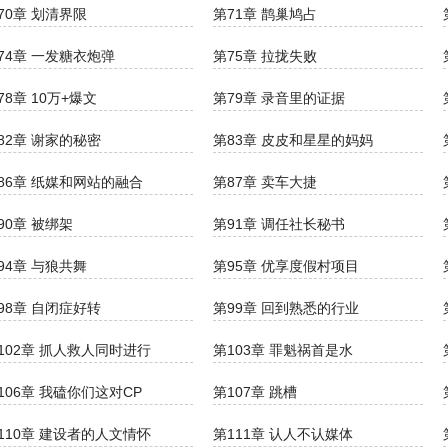
70章 划清界限
第71章 鹊巢鸠占
74章 一发糖衣炮弹
第75章 拉拢失败
78章 10万+爆文
第79章 录音里的证据
82章 谢家的秘密
第83章 皮皮和星星的妈妈
86章 纸媒和网站的融合
第87章 卖车大捷
90章 被绑架
第91章 调任社长秘书
94章 与狼共舞
第95章 优享度假村项目
98章 自闭症好转
第99章 回到熟悉的行业
102章 抓人救人同时进行
第103章 罪魁祸首是水
106章 我磕你们这对CP
第107章 跳槽
110章 建设者的人文情怀
第111章 认人不认媒体