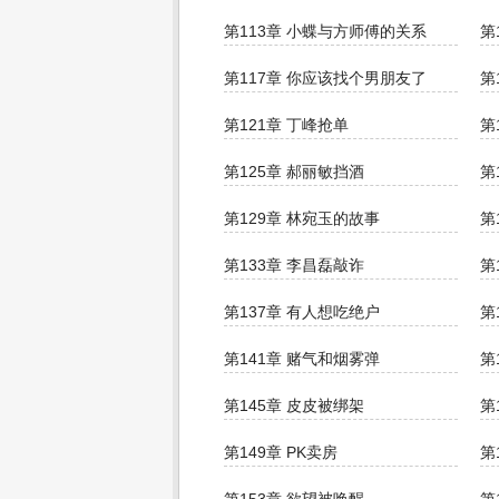
第113章 小蝶与方师傅的关系
第
第117章 你应该找个男朋友了
第
第121章 丁峰抢单
第
第125章 郝丽敏挡酒
第
第129章 林宛玉的故事
第
第133章 李昌磊敲诈
第
第137章 有人想吃绝户
第
第141章 赌气和烟雾弹
第
第145章 皮皮被绑架
第
第149章 PK卖房
第