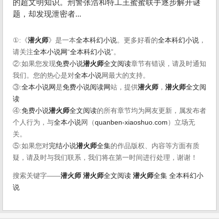
的超文明知识。刑警张浩和特工王蜜蜜联手逐步解开谜
题，却发现泄密者...
①:《
潜火师
》是一本
全本科幻小说
。更多好看的
全本科幻小说
，
请关注
全本小说网
“
全本科幻小说
”。
②:如果您发现
免费小说
潜火师
全文阅读
章节有错误，请及时通知
我们。您的热心是对
全本小说
网最大的支持。
③:
全本小说网
是
免费小说阅读网
站，提供
潜火师
，
潜火师
全文阅
读
④:
免费小说
潜火师
全文阅读
的所有章节均为网友更新，属发布者
个人行为，与
全本小说
网（
quanben-xiaoshuo.com
）立场无
关。
⑤:如果您对
完结小说
潜火师
全集
的作品版权、内容等方面有质
疑，请及时与我们联系，我们将在第一时间进行处理，谢谢！
搜索关键字——
潜火师
潜火师
全文阅读
潜火师
全集
全本科幻小
说