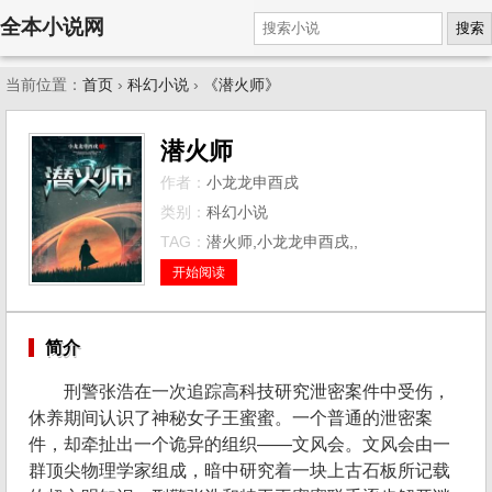
全本小说网
搜索
当前位置：
首页
›
科幻小说
›
《潜火师》
潜火师
作者：
小龙龙申酉戌
类别：
科幻小说
TAG：
潜火师,小龙龙申酉戌,,
开始阅读
简介
刑警张浩在一次追踪高科技研究泄密案件中受伤，
休养期间认识了神秘女子王蜜蜜。一个普通的泄密案
件，却牵扯出一个诡异的组织——文风会。文风会由一
群顶尖物理学家组成，暗中研究着一块上古石板所记载