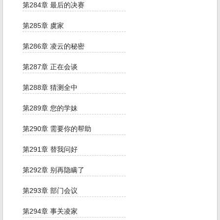
第284章 最后的决赛
第285章 虞家
第286章 凌云的秘密
第287章 正在会谈
第288章 猜测全中
第289章 您的学妹
第290章 需要你的帮助
第291章 替我问好
第292章 别再隐瞒了
第293章 部门会议
第294章 事关凌家