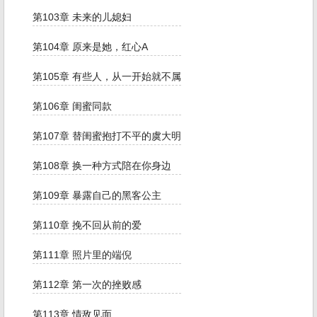
第103章 未来的儿媳妇
第104章 原来是她，红心A
第105章 有些人，从一开始就不属于你
第106章 闺蜜同款
第107章 替闺蜜抱打不平的虞大明星
第108章 换一种方式陪在你身边
第109章 暴露自己的黑客公主
第110章 挽不回从前的爱
第111章 照片里的端倪
第112章 第一次的挫败感
第113章 情敌见面