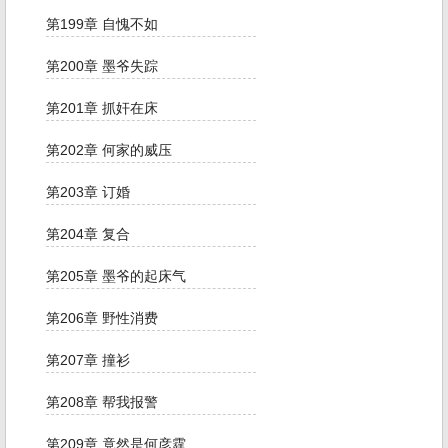
第199章 自愧不如
第200章 墨爷失踪
第201章 抓奸在床
第202章 何家的威压
第203章 订婚
第204章 复合
第205章 墨爷的起床气
第206章 野性消费
第207章 撞衫
第208章 帮我报警
第209章 竟然是何彦霆