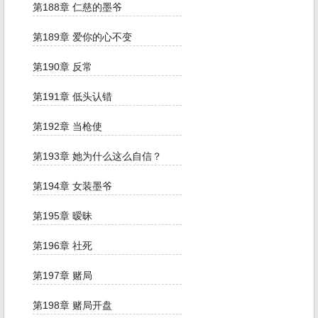
第188章 仁慈的墨爷
第189章 爱你的心不变
第190章 反常
第191章 低头认错
第192章 当枪使
第193章 她为什么这么自信？
第194章 女装墨爷
第195章 暧昧
第196章 社死
第197章 赌局
第198章 赌局开盘