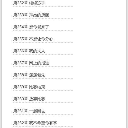
第252章 继续冻手
第253章 拜她的所赐
第254章 想你就来了
第255章 不想让你分心
第256章 我的夫人
第257章 网上的报道
第258章 遥遥领先
第259章 比赛结束
第260章 放弃比赛
第261章 一起回去
第262章 我不希望你有事