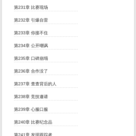
第231章 比赛现场
第232章 引爆自雷
第233章 你接不住
第234章 公开嘲讽
第235章 口碑崩塌
第236章 合作没了
第237章 查查背后的人
第238章 竞技邀请
第239章 心服口服
第240章 比赛纪念品
第241章 发现跟踪者