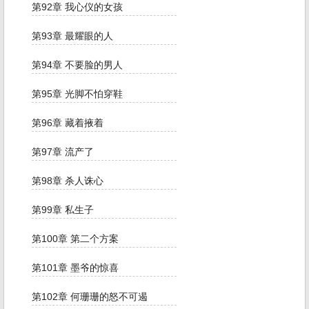
第92章 我心仪的女孩
第93章 最耀眼的人
第94章 不要脸的男人
第95章 光脚不怕穿鞋
第96章 藏着掖着
第97章 流产了
第98章 杀人诛心
第99章 私生子
第100章 第二个方案
第101章 墨爷的惊喜
第102章 何珊珊的怒不可遏