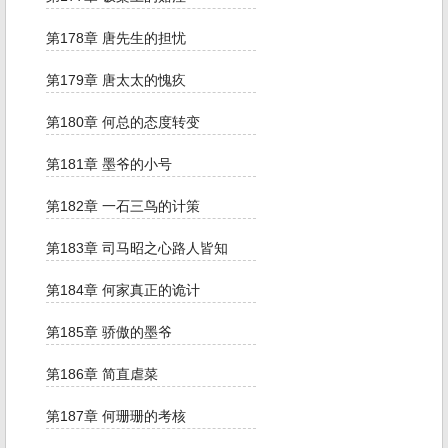
第178章 唐先生的担忧
第179章 唐太太的愧疚
第180章 何总的态度转变
第181章 墨爷的小号
第182章 一石三鸟的计策
第183章 司马昭之心路人皆知
第184章 何家真正的诡计
第185章 骄傲的墨爷
第186章 简直虐菜
第187章 何珊珊的考核