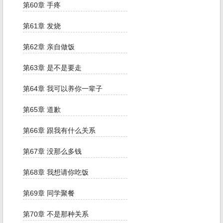
第60章 手疼
第61章 发烧
第62章 亲自做饭
第63章 是不是要走
第64章 我可以养你一辈子
第65章 道歉
第66章 跟我有什么关系
第67章 没那么多钱
第68章 我想请你吃饭
第69章 同学聚餐
第70章 不是那种关系