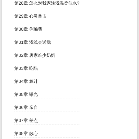
第28章 怎么对我家浅浅温柔似水?
第29章 心灵暴击
第30章 你骗我
第31章 浅浅会送我
第32章 唐家准少奶奶
第33章 吃醋
第34章 算计
第35章 曝光
第36章 亲自
第37章 差点
第38章 散心