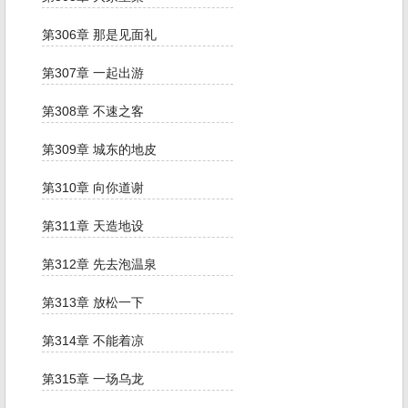
第306章 那是见面礼
第307章 一起出游
第308章 不速之客
第309章 城东的地皮
第310章 向你道谢
第311章 天造地设
第312章 先去泡温泉
第313章 放松一下
第314章 不能着凉
第315章 一场乌龙