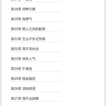
第18章 招蜂引蝶
第19章 闹脾气
第20章 两人之间的默契
第21章 怎么不长记性呢
第22章 我不喜欢你
第23章 很有人气
第24章 不着急
第25章 恍如隔世
第26章 演技精湛
第27章 我不会跳舞