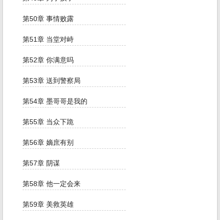
第50章 事情败露
第51章 当堂对峙
第52章 你满意吗
第53章 送到警察局
第54章 墨哥哥是我的
第55章 当众下跪
第56章 嫡庶有别
第57章 阴谋
第58章 他一定会来
第59章 美救英雄