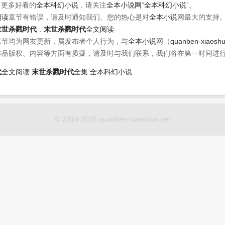
。更多好看的
全本科幻小说
，请关注
全本小说网
“
全本科幻小说
”。
阅读
章节有错误，请及时通知我们。您的热心是对
全本小说
网最大的支持
末世杀戮时代
，
末世杀戮时代
全文阅读
章节均为网友更新，属发布者个人行为，与
全本小说
网（
quanben-xiaosh
作品版权、内容等方面有质疑，请及时与我们联系，我们将在第一时间进
代
全文阅读
末世杀戮时代
全集
全本科幻小说
© 2010-2026 quanben-xiaoshuo.net