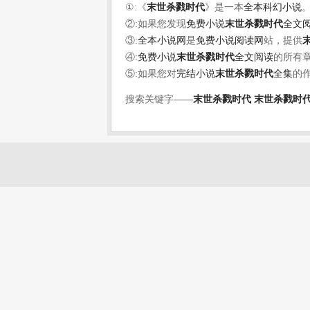
①:《
末世杀戮时代
》是一本
全本科幻小说
②:如果您发现
免费小说
末世杀戮时代
全文
③:
全本小说网
是
免费小说阅读网
站，提供
④:
免费小说
末世杀戮时代
全文阅读
的所有
⑤:如果您对
完结小说
末世杀戮时代
全集
的
搜索关键字——
末世杀戮时代
末世杀戮时