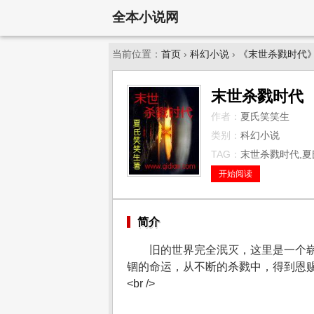
全本小说网
当前位置：
首页
›
科幻小说
›
《末世杀戮时代
末世杀戮时代
作者：
夏氏笑笑生
类别：
科幻小说
TAG：
末世杀戮时代,夏
开始阅读
简介
旧的世界完全泯灭，这里是一个
锢的命运，从不断的杀戮中，得到恩
<br />