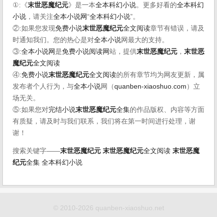
①:《
末世恶魔纪元
》是一本
全本科幻小说
。更多好看的
全本科幻
小说
，请关注
全本小说网
“
全本科幻小说
”。
②:如果您发现
免费小说
末世恶魔纪元
全文阅读
章节有错误，请及
时通知我们。您的热心是对
全本小说
网最大的支持。
③:
全本小说网
是
免费小说阅读网
站，提供
末世恶魔纪元
，
末世恶
魔纪元
全文阅读
④:
免费小说
末世恶魔纪元
全文阅读
的所有章节均为网友更新，属
发布者个人行为，与
全本小说
网（
quanben-xiaoshuo.com
）立
场无关。
⑤:如果您对
完结小说
末世恶魔纪元
全集
的作品版权、内容等方面
有质疑，请及时与我们联系，我们将在第一时间进行处理，谢
谢！
搜索关键字——
末世恶魔纪元
末世恶魔纪元
全文阅读
末世恶魔
纪元
全集
全本科幻小说
© 2010-2026 quanben-xiaoshuo.net