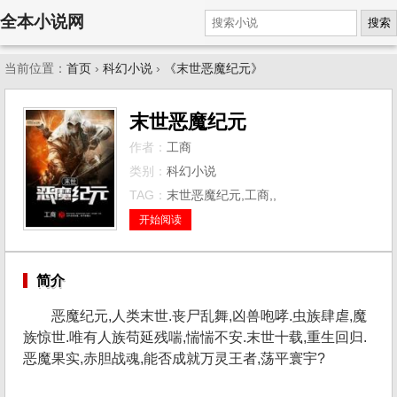
全本小说网
搜索
当前位置：
首页
›
科幻小说
›
《末世恶魔纪元》
末世恶魔纪元
作者：
工商
类别：
科幻小说
TAG：
末世恶魔纪元,工商,,
开始阅读
简介
恶魔纪元,人类末世.丧尸乱舞,凶兽咆哮.虫族肆虐,魔
族惊世.唯有人族苟延残喘,惴惴不安.末世十载,重生回归.
恶魔果实,赤胆战魂,能否成就万灵王者,荡平寰宇?