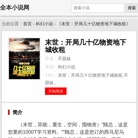
全本小说网
搜索
当前位置：
首页
›
科幻小说
›
《末世：开局几十亿物资地下城收租》
末世：开局几十亿物资地下
城收租
作者：
不甜妹
类别：
科幻小说
TAG：
末世：开局几十亿物资地下城收租,不
甜妹,,
开始阅读
简介
（末世，异能，重生，空间，囤物资）“顾总，这是
您要的1000T学习资料。”“顾总，这是您订的西马尼乌