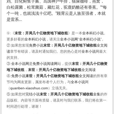
鸡、白化鲟鱼子酱、岛国神户牛排，猫屎咖啡，燕窝，
白松露菌，松茸菌菇，藏红花，驼鹿奶酪还有香蕉。”“每
个一吨，也就浅浅十亿吧。”顾霄云是人族至强者，本就
是雷系...
①:《
末世：开局几十亿物资地下城收租
》是一本
全本科幻小说
。
更多好看的
全本科幻小说
，请关注
全本小说网
“
全本科幻小说
”。
②:如果您发现
免费小说
末世：开局几十亿物资地下城收租
全文阅
读
章节有错误，请及时通知我们。您的热心是对
全本小说
网最大
的支持。
③:
全本小说网
是
免费小说阅读网
站，提供
末世：开局几十亿物资
地下城收租
，
末世：开局几十亿物资地下城收租
全文阅读
④:
免费小说
末世：开局几十亿物资地下城收租
全文阅读
的所有章
节均为网友更新，属发布者个人行为，与
全本小说
网
（
quanben-xiaoshuo.com
）立场无关。
⑤:如果您对
完结小说
末世：开局几十亿物资地下城收租
全集
的作
品版权、内容等方面有质疑，请及时与我们联系，我们将在第一
时间进行处理，谢谢！