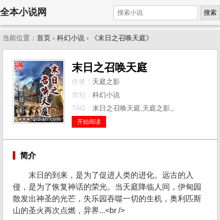
全本小说网
搜索
当前位置：
首页
›
科幻小说
›
《末日之召唤天庭》
末日之召唤天庭
作者：
天庭之影
类别：
科幻小说
TAG：
末日之召唤天庭,天庭之影,,
开始阅读
简介
末日的到来，是为了促进人类的进化。远古的入
侵，是为了恢复神话的荣光。当天庭降临人间，伊甸园
散发出神圣的光芒，失乐园吞噬一切的生机，奥利匹斯
山的圣火再次点燃，异界...<br />