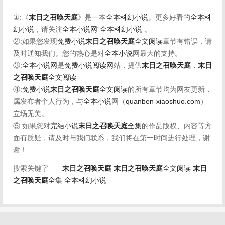
①:《
末日之召唤天庭
》是一本
全本科幻小说
。更多好看的
全本科
幻小说
，请关注
全本小说网
“
全本科幻小说
”。
②:如果您发现
免费小说
末日之召唤天庭
全文阅读
章节有错误，请
及时通知我们。您的热心是对
全本小说
网最大的支持。
③:
全本小说网
是
免费小说阅读网
站，提供
末日之召唤天庭
，
末日
之召唤天庭
全文阅读
④:
免费小说
末日之召唤天庭
全文阅读
的所有章节均为网友更新，
属发布者个人行为，与
全本小说
网（
quanben-xiaoshuo.com
）
立场无关。
⑤:如果您对
完结小说
末日之召唤天庭
全集
的作品版权、内容等方
面有质疑，请及时与我们联系，我们将在第一时间进行处理，谢
谢！
搜索关键字——
末日之召唤天庭
末日之召唤天庭
全文阅读
末日
之召唤天庭
全集
全本科幻小说