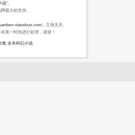
小说
”。
说
网最大的支持。
uanben-xiaoshuo.com
）立场无关。
将在第一时间进行处理，谢谢！
全集
全本科幻小说