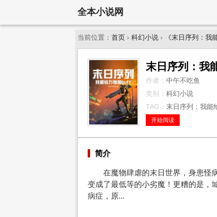
全本小说网
当前位置：
首页
›
科幻小说
›
《末日序列：我能
末日序列：我能
作者：
中午不吃鱼
类别：
科幻小说
TAG：
末日序列：我能给万
开始阅读
简介
在魔物肆虐的末日世界，身患怪病
变成了最低等的小劣魔！更糟的是，
病症，原...