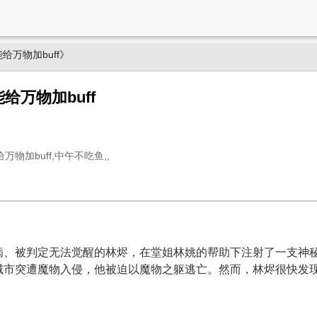
给万物加buff》
给万物加buff
物加buff,中午不吃鱼,,
、被判定无法觉醒的林烬，在堂姐林姚的帮助下注射了一支神秘
城市突遭魔物入侵，他被迫以魔物之躯逃亡。然而，林烬很快发