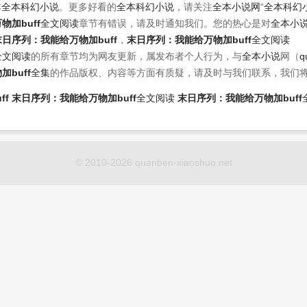
本
全本科幻小说
。更多好看的
全本科幻小说
，请关注
全本小说网
“
全本科幻
加buff
全文阅读
章节有错误，请及时通知我们。您的热心是对
全本小
末日序列：我能给万物加buff
，
末日序列：我能给万物加buff
全文阅读
全文阅读
的所有章节均为网友更新，属发布者个人行为，与
全本小说
网（
q
buff
全集
的作品版权、内容等方面有质疑，请及时与我们联系，我们
ff
末日序列：我能给万物加buff
全文阅读
末日序列：我能给万物加buff
© 2010-2026 quanben-xiaoshuo.net