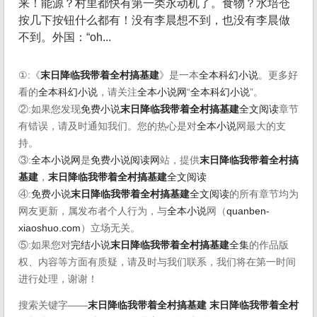
来！能源？村里都快有第一类永动机了。食物？水培仓
按几下按钮什么都有！没有李晨想不到，也没有李晨做
不到。外国：“oh...
①:《
末日降临我带着全村搞基建
》是一本
全本科幻小说
。更多好
看的
全本科幻小说
，请关注
全本小说网
“
全本科幻小说
”。
②:如果您发现
免费小说
末日降临我带着全村搞基建
全文阅读
章节
有错误，请及时通知我们。您的热心是对
全本小说
网最大的支
持。
③:
全本小说网
是
免费小说阅读网
站，提供
末日降临我带着全村搞
基建
，
末日降临我带着全村搞基建
全文阅读
④:
免费小说
末日降临我带着全村搞基建
全文阅读
的所有章节均为
网友更新，属发布者个人行为，与
全本小说
网（
quanben-
xiaoshuo.com
）立场无关。
⑤:如果您对
完结小说
末日降临我带着全村搞基建
全集
的作品版
权、内容等方面有质疑，请及时与我们联系，我们将在第一时间
进行处理，谢谢！
搜索关键字——
末日降临我带着全村搞基建
末日降临我带着全村