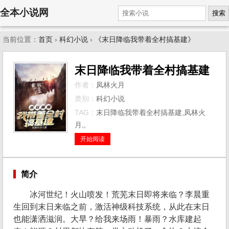
全本小说网
搜索
当前位置：
首页
›
科幻小说
›
《末日降临我带着全村搞基建》
末日降临我带着全村搞基建
作者：
凤林火月
类别：
科幻小说
TAG：
末日降临我带着全村搞基建,凤林火
月,,
开始阅读
简介
冰河世纪！火山喷发！荒芜末日即将来临？李晨重
生回到末日来临之前，激活神级科技系统，从此在末日
也能潇洒滋润。大旱？给我来场雨！暴雨？水库建起