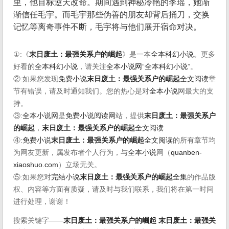
里，他目标逆天改命。期间遇到神秘冷艳的李瑶，她渐
渐信任毛宇。而毛宇那些伪善的朋友却背后捅刀，交换
记忆等离奇事件不断，毛宇将与他们展开宿命对决。
①:《
末日废土：最强关系户的崛起
》是一本
全本科幻小说
。更多
好看的
全本科幻小说
，请关注
全本小说网
“
全本科幻小说
”。
②:如果您发现
免费小说
末日废土：最强关系户的崛起
全文阅读
章
节有错误，请及时通知我们。您的热心是对
全本小说
网最大的支
持。
③:
全本小说网
是
免费小说阅读网
站，提供
末日废土：最强关系户
的崛起
，
末日废土：最强关系户的崛起
全文阅读
④:
免费小说
末日废土：最强关系户的崛起
全文阅读
的所有章节均
为网友更新，属发布者个人行为，与
全本小说
网（
quanben-
xiaoshuo.com
）立场无关。
⑤:如果您对
完结小说
末日废土：最强关系户的崛起
全集
的作品版
权、内容等方面有质疑，请及时与我们联系，我们将在第一时间
进行处理，谢谢！
搜索关键字——
末日废土：最强关系户的崛起
末日废土：最强关