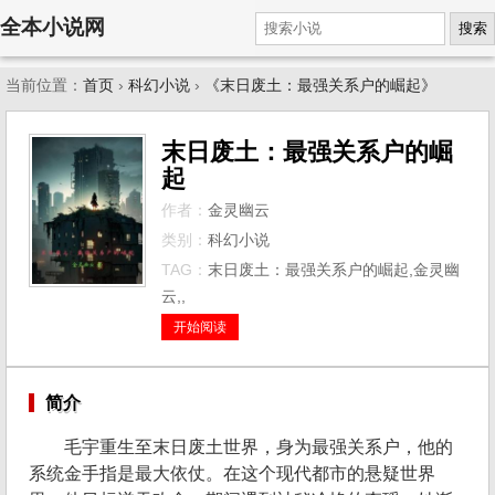
全本小说网
搜索
当前位置：
首页
›
科幻小说
›
《末日废土：最强关系户的崛起》
末日废土：最强关系户的崛
起
作者：
金灵幽云
类别：
科幻小说
TAG：
末日废土：最强关系户的崛起,金灵幽
云,,
开始阅读
简介
毛宇重生至末日废土世界，身为最强关系户，他的
系统金手指是最大依仗。在这个现代都市的悬疑世界