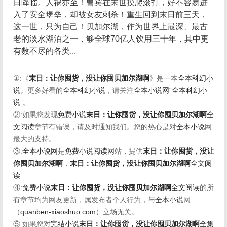
日降临。人祸亦至！曹宾在末世摸爬滚打，好不容易进
入了安全堡垒，却被女友刺杀！重生回到末日前三天，
这一世，只为自己！贝加尔湖，作为世界上最深、最古
老的淡水湖泊之一，够全球70亿人饮用三十年，其中更
有数不尽的各类...
①:《
末日：让你囤货，没让你囤贝加尔湖啊
》是一本
全本科幻小
说
。更多好看的
全本科幻小说
，请关注
全本小说网
“
全本科幻小
说
”。
②:如果您发现
免费小说
末日：让你囤货，没让你囤贝加尔湖啊
全
文阅读
章节有错误，请及时通知我们。您的热心是对
全本小说
网
最大的支持。
③:
全本小说网
是
免费小说阅读网
站，提供
末日：让你囤货，没让
你囤贝加尔湖啊
，
末日：让你囤货，没让你囤贝加尔湖啊
全文阅
读
④:
免费小说
末日：让你囤货，没让你囤贝加尔湖啊
全文阅读
的所
有章节均为网友更新，属发布者个人行为，与
全本小说
网
（
quanben-xiaoshuo.com
）立场无关。
⑤:如果您对
完结小说
末日：让你囤货，没让你囤贝加尔湖啊
全集