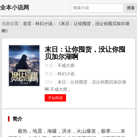
全本小说网
搜索
当前位置：
首页
›
科幻小说
›
《末日：让你囤货，没让你囤贝加尔湖
啊》
末日：让你囤货，没让你囤
贝加尔湖啊
作者：
不戒大师
类别：
科幻小说
TAG：
末日：让你囤货，没让你囤贝加尔湖
啊,不戒大师,,
开始阅读
简介
极热，地震，海啸，洪水，火山爆发，极寒……末