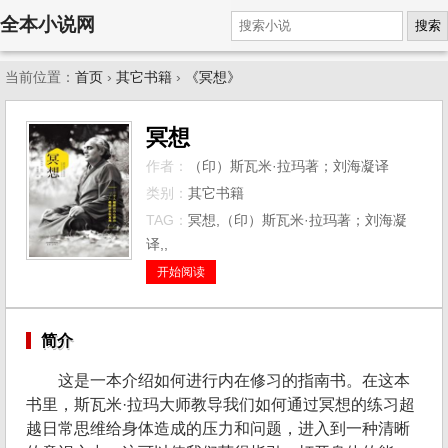
全本小说网
搜索
当前位置：
首页
›
其它书籍
›
《冥想》
冥想
作者：
（印）斯瓦米·拉玛著；刘海凝译
类别：
其它书籍
TAG：
冥想,（印）斯瓦米·拉玛著；刘海凝
译,,
开始阅读
简介
这是一本介绍如何进行内在修习的指南书。在这本
书里，斯瓦米·拉玛大师教导我们如何通过冥想的练习超
越日常思维给身体造成的压力和问题，进入到一种清晰