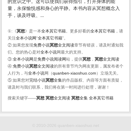
的意识之中。这可以使我们获得指引，打开身体的能
量，永保愉悦感和身心的平静。本书内容从冥想概念入
手，谈及呼吸、...
①:《
冥想
》是一本
全本其它书籍
。更多好看的
全本其它书籍
，请
关注
全本小说网
“
全本其它书籍
”。
②:如果您发现
免费小说
冥想
全文阅读
章节有错误，请及时通知我
们。您的热心是对
全本小说
网最大的支持。
③:
全本小说网
是
免费小说阅读网
站，提供
冥想
，
冥想
全文阅读
④:
免费小说
冥想
全文阅读
的所有章节均为网友更新，属发布者个
人行为，与
全本小说
网（
quanben-xiaoshuo.com
）立场无关。
⑤:如果您对
完结小说
冥想
全集
的作品版权、内容等方面有质疑，
请及时与我们联系，我们将在第一时间进行处理，谢谢！
搜索关键字——
冥想
冥想
全文阅读
冥想
全集
全本其它书籍
© 2010-2026 quanben-xiaoshuo.net