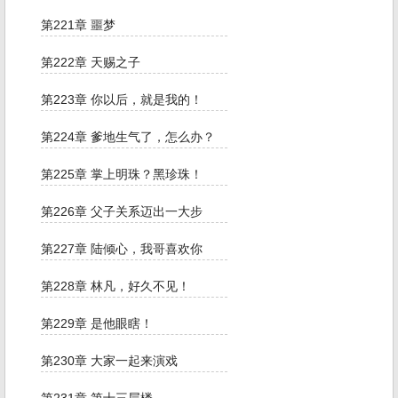
第221章 噩梦
第222章 天赐之子
第223章 你以后，就是我的！
第224章 爹地生气了，怎么办？
第225章 掌上明珠？黑珍珠！
第226章 父子关系迈出一大步
第227章 陆倾心，我哥喜欢你
第228章 林凡，好久不见！
第229章 是他眼瞎！
第230章 大家一起来演戏