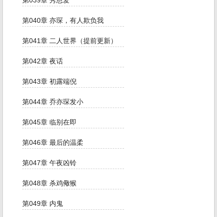
第039章 秀恩爱
第040章 亦琛，有人欺负我
第041章 二人世界（提前更新）
第042章 夜话
第043章 初露端倪
第044章 乔亦琛发小
第045章 临别在即
第046章 最后的温柔
第047章 午夜凶铃
第048章 杀鸡儆猴
第049章 内鬼