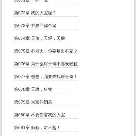
第071章 千钧一发
第072章 我的大宝呢？
第073章 乔夏兰你个猪
第074章 天佑，天煜，天瑜
第075章 乔老大，你要叛出乔家？
第076章 为什么琛哥哥不喜欢轻轻了呢？
第077章 爸爸，我要去找琛哥哥！
第078章 天敌，猎物
第079章 大宝的消息
第080章 不要伤害我的大宝
第081章 倾心，对不起！