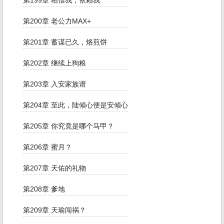
第199章 相信我，依赖我
第200章 老公力MAX+
第201章 蓄谋已久，烙煎饼
第202章 继续上狗粮
第203章 入安家族谱
第204章 至此，陆倾心便是安倾心
第205章 你究竟是哪个马甲？
第206章 蜜月？
第207章 天佑的礼物
第208章 爹地
第209章 天瑜闯祸？