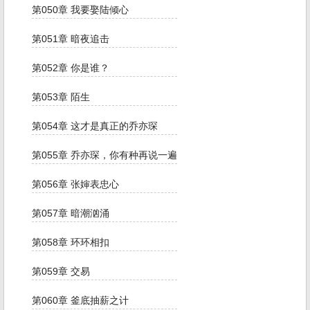
第050章 我要娶陆倾心
第051章 暗夜追击
第052章 你是谁？
第053章 陌生
第054章 这才是真正的乔亦琛
第055章 乔亦琛，你有种再说一遍
第056章 张婶表忠心
第057章 暗潮汹涌
第058章 环环相扣
第059章 交易
第060章 釜底抽薪之计