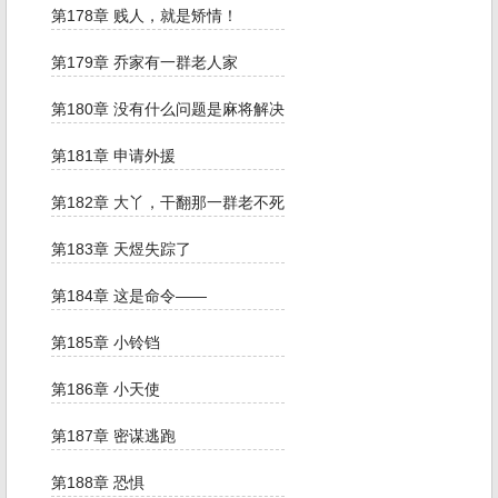
第178章 贱人，就是矫情！
第179章 乔家有一群老人家
第180章 没有什么问题是麻将解决不了的
第181章 申请外援
第182章 大丫，干翻那一群老不死的
第183章 天煜失踪了
第184章 这是命令——
第185章 小铃铛
第186章 小天使
第187章 密谋逃跑
第188章 恐惧