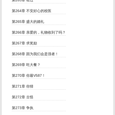
第263章 错过
第264章 不安好心的校医
第265章 盛大的婚礼
第266章 亲爱的，礼物收到了吗？
第267章 求奖励
第268章 因为我们会是强者！
第269章 吃大餐？
第270章 你最V587！
第271章 你猜
第272章 古怪
第273章 争执