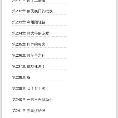
第231章 第十三层楼
第232章 偷天换日的把戏
第233章 利用顾轻轻
第234章 顾大爷的宠爱
第235章 疗养院失火！
第236章 顾芊芊之死
第237章 成功死遁！
第238章 爷
第239章 买！买！买！
第240章 一言不合就动手
第241章 羡慕嫉妒恨