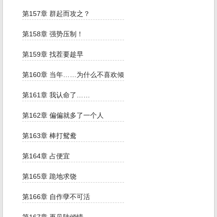
第157章 群起而攻之？
第158章 强势压制！
第159章 找茬要趁早
第160章 当年……为什么不喜欢倾心
第161章 我认命了……
第162章 偏偏就多了一个人
第163章 棒打鸳鸯
第164章 占便宜
第165章 跪地求饶
第166章 自作孽不可活