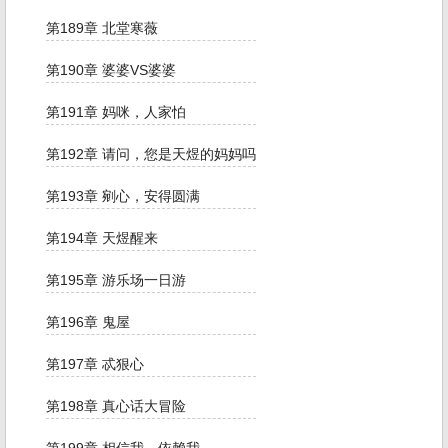
第189章 北堂寒薇
第190章 婆婆VS婆婆
第191章 妈咪，人家怕
第192章 请问，您是天煜的妈妈吗？
第193章 剜心，安得圆满
第194章 天煜醒来
第195章 游乐场一日游
第196章 鬼屋
第197章 忒狠心
第198章 真心话大冒险