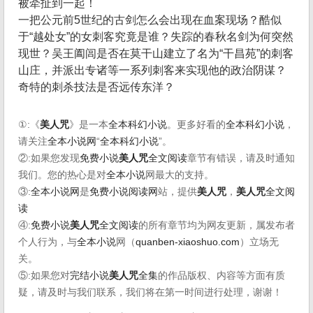
被牵扯到一起！
一把公元前5世纪的古剑怎么会出现在血案现场？酷似
于“越处女”的女刺客究竟是谁？失踪的春秋名剑为何突然
现世？吴王阖闾是否在莫干山建立了名为“干昌苑”的刺客
山庄，并派出专诸等一系列刺客来实现他的政治阴谋？
奇特的刺杀技法是否远传东洋？
①:《
美人咒
》是一本
全本科幻小说
。更多好看的
全本科幻小说
，
请关注
全本小说网
“
全本科幻小说
”。
②:如果您发现
免费小说
美人咒
全文阅读
章节有错误，请及时通知
我们。您的热心是对
全本小说
网最大的支持。
③:
全本小说网
是
免费小说阅读网
站，提供
美人咒
，
美人咒
全文阅
读
④:
免费小说
美人咒
全文阅读
的所有章节均为网友更新，属发布者
个人行为，与
全本小说
网（
quanben-xiaoshuo.com
）立场无
关。
⑤:如果您对
完结小说
美人咒
全集
的作品版权、内容等方面有质
疑，请及时与我们联系，我们将在第一时间进行处理，谢谢！