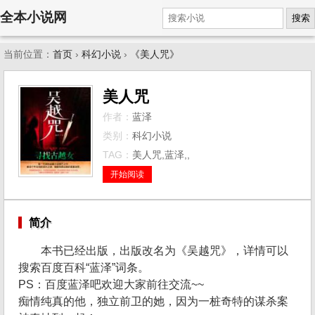
全本小说网
搜索
当前位置：
首页
›
科幻小说
›
《美人咒》
美人咒
作者：
蓝泽
类别：
科幻小说
TAG：
美人咒,蓝泽,,
开始阅读
简介
本书已经出版，出版改名为《吴越咒》，详情可以
搜索百度百科“蓝泽”词条。
PS：百度蓝泽吧欢迎大家前往交流~~
痴情纯真的他，独立前卫的她，因为一桩奇特的谋杀案