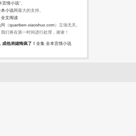
本言情小说
”。
全本小说
网最大的支持。
！
全文阅读
说
网（
quanben-xiaoshuo.com
）立场无关。
，我们将在第一时间进行处理，谢谢！
，成他弟媳悔疯了！
全集
全本言情小说