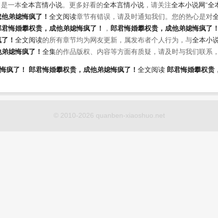
》是一本
全本言情小说
。更多好看的
全本言情小说
，请关注
全本小说网
“
全
成他弟媳悔疯了！
全文阅读
章节有错误，请及时通知我们。您的热心是对
郎君悔婚攀权贵，成他弟媳悔疯了！
，
郎君悔婚攀权贵，成他弟媳悔疯了
疯了！
全文阅读
的所有章节均为网友更新，属发布者个人行为，与
全本小
他弟媳悔疯了！
全集
的作品版权、内容等方面有质疑，请及时与我们联系
悔疯了！
郎君悔婚攀权贵，成他弟媳悔疯了！
全文阅读
郎君悔婚攀权贵
© 2010-2026 quanben-xiaoshuo.net