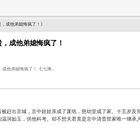
贵，成他弟媳悔疯了！》
贵，成他弟媳悔疯了！
成他弟媳悔疯了！,七七琳,,
后被赶出京城，京中娃娃亲成了废纸，慈幼堂成了家。十五岁及
的温润如玉，供他科考。却不想夫君竟是京中清贵世家唯一继承