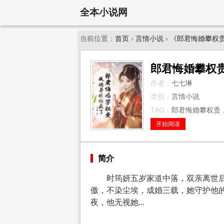
全本小说网
当前位置：
首页
›
言情小说
›
《郎君悔婚攀权
郎君悔婚攀权
作者：
七七琳
类别：
言情小说
TAG：
郎君悔婚攀权贵，
开始阅读
简介
时筠妍五岁家道中落，双亲离世
傲，不染尘埃，成婚三载，她守护他
夜，他无视她...