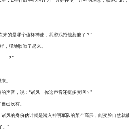
E星，E星行政中心估计为了讨好神使，让神明满意，联络北部，
次来的是哪个傻杯神使，我游戏招他惹他了？”
一样，猛地咳嗽了起来。
……？”
进来。
的声音，说：“诸风，你这声音还挺多变啊？”
了自己没有。
，诸风的身份估计就是潜入神明军队的某个高层，能变脸自然就
了。”