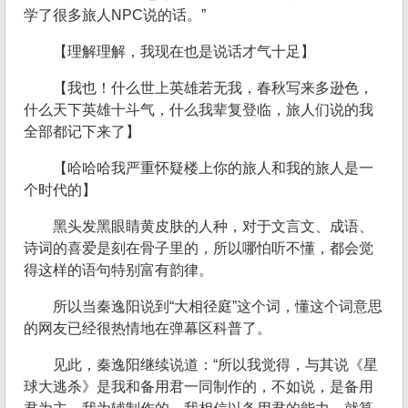
学了很多旅人NPC说的话。”
【理解理解，我现在也是说话才气十足】
【我也！什么世上英雄若无我，春秋写来多逊色，
什么天下英雄十斗气，什么我辈复登临，旅人们说的我
全部都记下来了】
【哈哈哈我严重怀疑楼上你的旅人和我的旅人是一
个时代的】
黑头发黑眼睛黄皮肤的人种，对于文言文、成语、
诗词的喜爱是刻在骨子里的，所以哪怕听不懂，都会觉
得这样的语句特别富有韵律。
所以当秦逸阳说到“大相径庭”这个词，懂这个词意思
的网友已经很热情地在弹幕区科普了。
见此，秦逸阳继续说道：“所以我觉得，与其说《星
球大逃杀》是我和备用君一同制作的，不如说，是备用