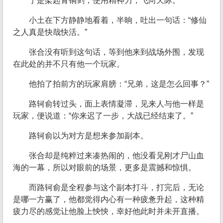
于是架起青铜剑，使用精神力，飞向天际。
小土在下方静静地看着，半晌，吐出一句话：“修仙
之人真是快哉快活。”
张合没有听到这句话，等到他来到战场外围，发现
在此处的并不只有他一个玩家。
他拍了拍前方的玩家肩膀：“兄弟，这是怎么回事？”
路轲俞转过头，面上表情凝滞，见来人与他一样是
玩家，便说道：“你来迟了一步，大战已经结束了。”
路轲俞以为对方是想来参加副本。
张合却是纯粹过来凑热闹的，他没看见刚才尸山血
海的一幕，所以对眼前的场景，更多是震撼和惊惧。
而路轲俞是全程参与这个副本打斗，打完后，无论
是哪一方赢了，他都觉得内心有一种疲惫升起，这种精
疲力尽的感觉让他脸上怏怏，幸好他此时并未开直播。