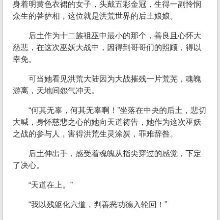
身着明黄色衣裙的女子，头戴五彩金冠，生得一副怜悯
众生的菩萨相，这位就是洪荒世界的后土娘娘。
后土作为十二族祖巫中最小的那个，善良且心怀大
慈悲，在这次巫妖大战中，因得到哥哥们的照顾，得以
幸免。
可当她看见洪荒大陆因为大战摧残一片荒芜，魂魄
游离，天地间怨气冲天。
“何其无辜，何其无辜啊！”坐落在中央的后土，悲切
大喊，身怀慈悲之心的她向天道祷告，她作为这次巫妖
之战的参与人，害得洪荒生灵涂炭，罪难辞咎。
后土伸出手，感受着魂魄从指尖穿过的感觉，下定
了决心。
“天道在上。”
“我以残躯化六道，判善恶功德入轮回！”