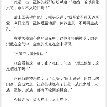
此话一出，巫族的残部纷纷喊道：“娘娘，若以身化
六道，永世不入轮回啊！”
后土回头望向他们，摇头叹道：“我巫族不得天道所
爱，今日之后，巫族退至地府，休养生息，不可再生战
乱。”
在巫族残部心痛的目光中，这位年轻的神明，肉身
消散在空气中，金色的光点在空中浮现。
“六道立，轮回现。”
张合看着这一幕，张了张口，问道：“后土娘娘，这
是牺牲了吗？”
路轲俞眼神悲痛，点了点头：“后土娘娘，用自己的
肉身，合成六道，让这些魂魄有了归处，从此之后，人
族、巫族、妖族，都有了轮回的机会。”
今日之后，黄天在上，后土在下。