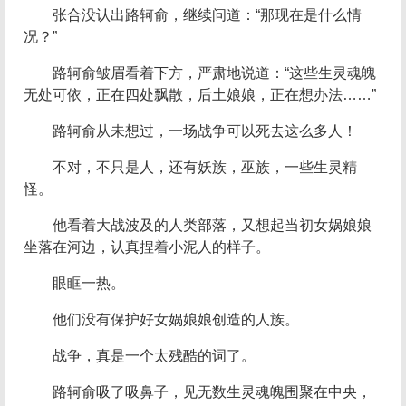
张合没认出路轲俞，继续问道：“那现在是什么情
况？”
路轲俞皱眉看着下方，严肃地说道：“这些生灵魂魄
无处可依，正在四处飘散，后土娘娘，正在想办法……”
路轲俞从未想过，一场战争可以死去这么多人！
不对，不只是人，还有妖族，巫族，一些生灵精
怪。
他看着大战波及的人类部落，又想起当初女娲娘娘
坐落在河边，认真捏着小泥人的样子。
眼眶一热。
他们没有保护好女娲娘娘创造的人族。
战争，真是一个太残酷的词了。
路轲俞吸了吸鼻子，见无数生灵魂魄围聚在中央，