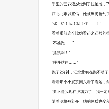
手里的营养液感觉到了拉扯感，
江北北难以置信，她被当街抢劫
“你！给！我！站！住！！！”
看着眼前这个比她看起来还矮的
“不准跑……”
“抓贼啊！”
“呼呼站住……”
跑了2分钟，江北北实在跑不动
看着那个小屁孩回头看了看她，
“要不是我现在没魂力了，我一定
随着魂格被剥夺，她的体质也变