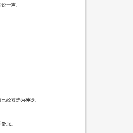
方说一声。
前已经被选为神徒。
不舒服。