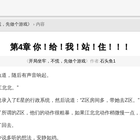
慌，先做个游戏》
› 内容
第4章 你！给！我！站！住！！！
《
开局坐牢，不慌，先做个游戏
》
作者:
石头鱼1
轨道，随后有声音响起。
，江北北。”
录入了E星的行政系统，然后说道：“Z区房间多，带她去Z区。”
了所谓的Z区，他们的动作很粗暴，如果江北北动作稍微慢一点
了回去。
少说多听的想法，安静如鸡。