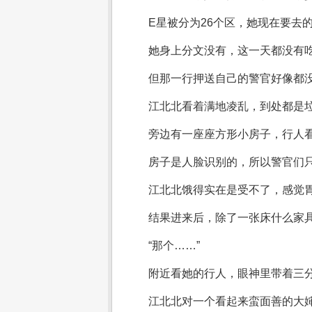
E星被分为26个区，她现在要去
她身上分文没有，这一天都没有
但那一行押送自己的警官好像都没
江北北看着满地凌乱，到处都是
旁边有一座座方形小房子，行人
房子是人脸识别的，所以警官们
江北北饿得实在是受不了，感觉
结果进来后，除了一张床什么家
“那个……”
附近看她的行人，眼神里带着三
江北北对一个看起来蛮面善的大婶