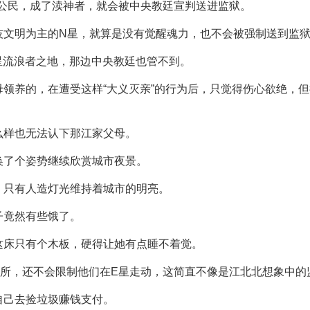
的公民，成了渎神者，就会被中央教廷宣判送进监狱。
技文明为主的N星，就算是没有觉醒魂力，也不会被强制送到监
星流浪者之地，那边中央教廷也管不到。
领养的，在遭受这样“大义灭亲”的行为后，只觉得伤心欲绝，
么样也无法认下那江家父母。
换了个姿势继续欣赏城市夜景。
，只有人造灯光维持着城市的明亮。
子竟然有些饿了。
这床只有个木板，硬得让她有点睡不着觉。
住所，还不会限制他们在E星走动，这简直不像是江北北想象中的
自己去捡垃圾赚钱支付。