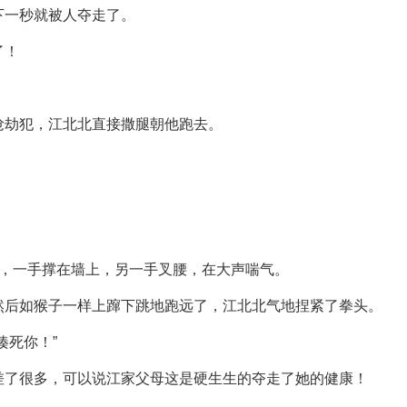
下一秒就被人夺走了。
了！
抢劫犯，江北北直接撒腿朝他跑去。
了，一手撑在墙上，另一手叉腰，在大声喘气。
然后如猴子一样上蹿下跳地跑远了，江北北气地捏紧了拳头。
揍死你！”
差了很多，可以说江家父母这是硬生生的夺走了她的健康！