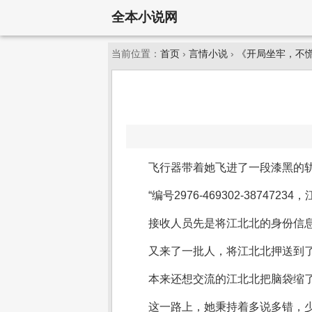
全本小说网
当前位置：
首页
›
言情小说
›
《开局坐牢，不
飞行器带着她飞进了一段漆黑的
“编号2976-469302-38747234
接收人员先是将江北北的身份信息
又来了一批人，将江北北押送到
本来还想交流的江北北把脑袋缩
这一路上，她秉持着多说多错，