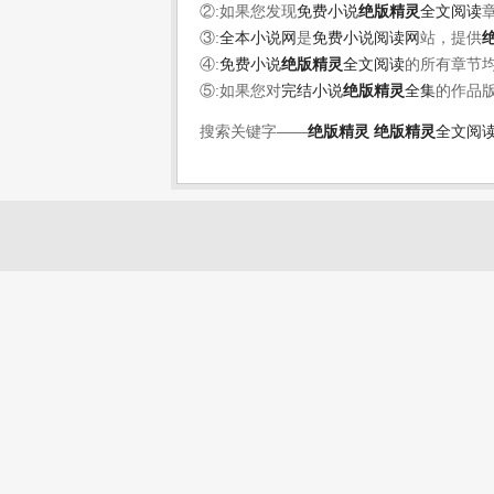
②:如果您发现
免费小说
绝版精灵
全文阅读
③:
全本小说网
是
免费小说阅读网
站，提供
④:
免费小说
绝版精灵
全文阅读
的所有章节
⑤:如果您对
完结小说
绝版精灵
全集
的作品
搜索关键字——
绝版精灵
绝版精灵
全文阅