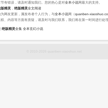
章节有错误，请及时通知我们。您的热心是对
全本小说
网最大的支持。
绝版精灵
，
绝版精灵
全文阅读
均为网友更新，属发布者个人行为，与
全本小说
网（
quanben-xiaoshuo.c
版权、内容等方面有质疑，请及时与我们联系，我们将在第一时间进行处
读
绝版精灵
全集
全本玄幻小说
© 2010-2026 quanben-xiaoshuo.net