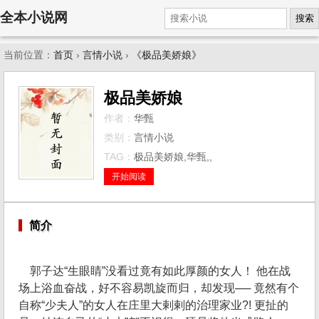
全本小说网
搜索
当前位置：
首页
›
言情小说
›
《极品美娇娘》
极品美娇娘
作者：
华甄
类别：
言情小说
TAG：
极品美娇娘,华甄,,
开始阅读
简介
郭子达“生眼睛”没看过竟有如此厚颜的女人！ 他在战
场上浴血奋战，好不容易凯旋而归，却发现── 竟然有个
自称“少夫人”的女人在庄里大剌剌的治理家业?! 更扯的