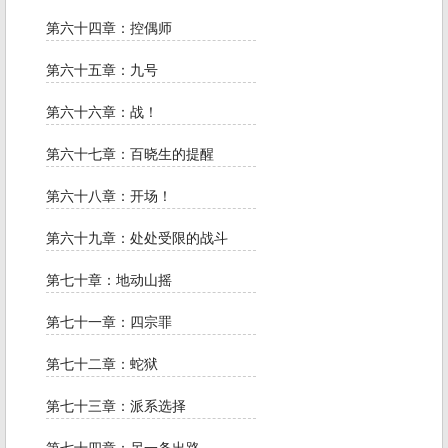
第六十四章：控偶师
第六十五章：九号
第六十六章：战！
第六十七章：百晓生的提醒
第六十八章：开场！
第六十九章：处处受限的战斗
第七十章：地动山摇
第七十一章：四宗罪
第七十二章：蛇狱
第七十三章：派系选择