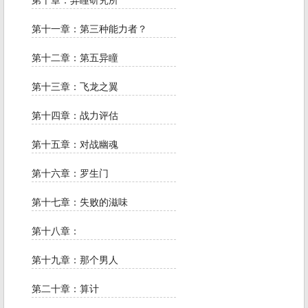
第十章：异瞳研究所
第十一章：第三种能力者？
第十二章：第五异瞳
第十三章：飞龙之翼
第十四章：战力评估
第十五章：对战幽魂
第十六章：罗生门
第十七章：失败的滋味
第十八章：
第十九章：那个男人
第二十章：算计