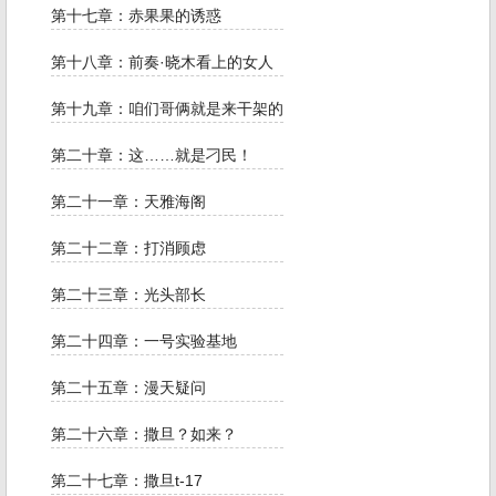
第十七章：赤果果的诱惑
第十八章：前奏·晓木看上的女人
第十九章：咱们哥俩就是来干架的！
第二十章：这……就是刁民！
第二十一章：天雅海阁
第二十二章：打消顾虑
第二十三章：光头部长
第二十四章：一号实验基地
第二十五章：漫天疑问
第二十六章：撒旦？如来？
第二十七章：撒旦t-17