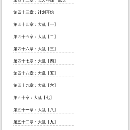
第四十二章：念力特性：战灵
第四十三章：计划开始！
第四十四章：大乱【一】
第四十五章：大乱【二】
第四十六章：大乱【三】
第四十七章：大乱【四】
第四十八章：大乱【五】
第四十九章：大乱【六】
第五十章：大乱【七】
第五十一章：大乱【八】
第五十二章：大乱【九】