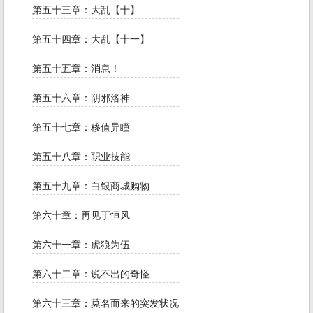
第五十三章：大乱【十】
第五十四章：大乱【十一】
第五十五章：消息！
第五十六章：阴邪洛神
第五十七章：移值异瞳
第五十八章：职业技能
第五十九章：白银商城购物
第六十章：再见丁恒风
第六十一章：虎狼为伍
第六十二章：说不出的奇怪
第六十三章：莫名而来的突发状况