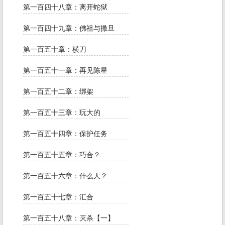
第一百四十八章：离开蛇狱
第一百四十九章：佛祖与撒旦
第一百五十章：横刀
第一百五十一章：再见陈星
第一百五十二章：绑架
第一百五十三章：玩大的
第一百五十四章：保护任务
第一百五十五章：巧合？
第一百五十六章：什么人？
第一百五十七章：汇合
第一百五十八章：灭杀【一】