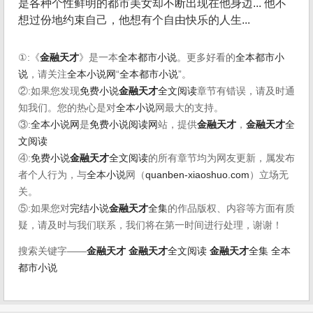
是各种个性鲜明的都市美女却不断出现在他身边... 他不
想过份地约束自己，他想有个自由快乐的人生...
①:《
金融天才
》是一本
全本都市小说
。更多好看的
全本都市小
说
，请关注
全本小说网
“
全本都市小说
”。
②:如果您发现
免费小说
金融天才
全文阅读
章节有错误，请及时通
知我们。您的热心是对
全本小说
网最大的支持。
③:
全本小说网
是
免费小说阅读网
站，提供
金融天才
，
金融天才
全
文阅读
④:
免费小说
金融天才
全文阅读
的所有章节均为网友更新，属发布
者个人行为，与
全本小说
网（
quanben-xiaoshuo.com
）立场无
关。
⑤:如果您对
完结小说
金融天才
全集
的作品版权、内容等方面有质
疑，请及时与我们联系，我们将在第一时间进行处理，谢谢！
搜索关键字——
金融天才
金融天才
全文阅读
金融天才
全集
全本
都市小说