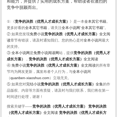
和能力，并提供了实用的成长方案，帮助读者在激烈的
竞争中脱颖而出。
①:《
竞争的决胜（优秀人才成长方案）
》是一本
全本其它书籍
。
更多好看的
全本其它书籍
，请关注
全本小说网
“
全本其它书籍
”。
②:如果您发现
免费小说
竞争的决胜（优秀人才成长方案）
全文阅
读
章节有错误，请及时通知我们。您的热心是对
全本小说
网最大
的支持。
③:
全本小说网
是
免费小说阅读网
站，提供
竞争的决胜（优秀人才
成长方案）
，
竞争的决胜（优秀人才成长方案）
全文阅读
④:
免费小说
竞争的决胜（优秀人才成长方案）
全文阅读
的所有章
节均为网友更新，属发布者个人行为，与
全本小说
网
（
quanben-xiaoshuo.com
）立场无关。
⑤:如果您对
完结小说
竞争的决胜（优秀人才成长方案）
全集
的作
品版权、内容等方面有质疑，请及时与我们联系，我们将在第一
时间进行处理，谢谢！
搜索关键字——
竞争的决胜（优秀人才成长方案）
竞争的决胜
（优秀人才成长方案）
全文阅读
竞争的决胜（优秀人才成长方