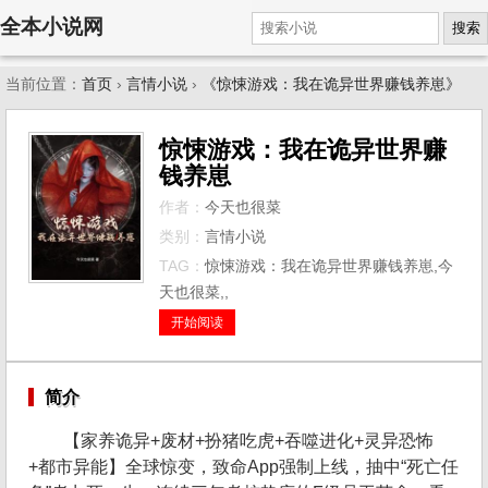
全本小说网
搜索
当前位置：
首页
›
言情小说
›
《惊悚游戏：我在诡异世界赚钱养崽》
惊悚游戏：我在诡异世界赚
钱养崽
作者：
今天也很菜
类别：
言情小说
TAG：
惊悚游戏：我在诡异世界赚钱养崽,今
天也很菜,,
开始阅读
简介
【家养诡异+废材+扮猪吃虎+吞噬进化+灵异恐怖
+都市异能】全球惊变，致命App强制上线，抽中“死亡任