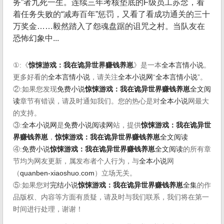
务”者九死一生。连续三年考核垫底的F级员工苏念，看
着任务失败的“减寿百年”惩罚，又看了看成功通关的三十
万奖金……毅然踏入了怨魂盘踞的诅咒之村。当队友在
恐怖幻象中...
①:《
惊悚游戏：我在诡异世界赚钱养崽
》是一本
全本言情小说
。
更多好看的
全本言情小说
，请关注
全本小说网
“
全本言情小说
”。
②:如果您发现
免费小说
惊悚游戏：我在诡异世界赚钱养崽
全文阅
读
章节有错误，请及时通知我们。您的热心是对
全本小说
网最大
的支持。
③:
全本小说网
是
免费小说阅读网
站，提供
惊悚游戏：我在诡异世
界赚钱养崽
，
惊悚游戏：我在诡异世界赚钱养崽
全文阅读
④:
免费小说
惊悚游戏：我在诡异世界赚钱养崽
全文阅读
的所有章
节均为网友更新，属发布者个人行为，与
全本小说
网
（
quanben-xiaoshuo.com
）立场无关。
⑤:如果您对
完结小说
惊悚游戏：我在诡异世界赚钱养崽
全集
的作
品版权、内容等方面有质疑，请及时与我们联系，我们将在第一
时间进行处理，谢谢！