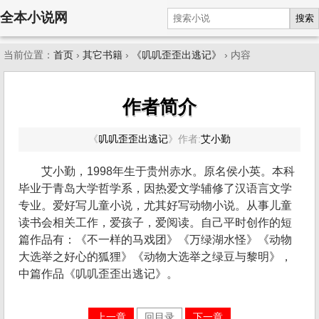
全本小说网
搜索
当前位置：
首页
›
其它书籍
›
《叽叽歪歪出逃记》
› 内容
作者简介
《
叽叽歪歪出逃记
》
作者:
艾小勤
艾小勤，1998年生于贵州赤水。原名侯小英。本科
毕业于青岛大学哲学系，因热爱文学辅修了汉语言文学
专业。爱好写儿童小说，尤其好写动物小说。从事儿童
读书会相关工作，爱孩子，爱阅读。自己平时创作的短
篇作品有：《不一样的马戏团》《万绿湖水怪》《动物
大选举之好心的狐狸》《动物大选举之绿豆与黎明》，
中篇作品《叽叽歪歪出逃记》。
上一章
回目录
下一章