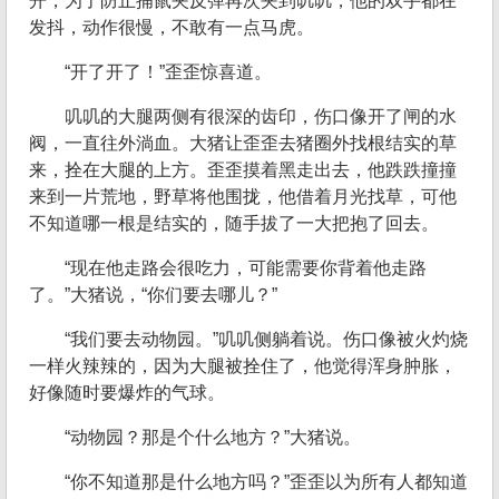
开，为了防止捕鼠夹反弹再次夹到叽叽，他的双手都在
发抖，动作很慢，不敢有一点马虎。
“开了开了！”歪歪惊喜道。
叽叽的大腿两侧有很深的齿印，伤口像开了闸的水
阀，一直往外淌血。大猪让歪歪去猪圈外找根结实的草
来，拴在大腿的上方。歪歪摸着黑走出去，他跌跌撞撞
来到一片荒地，野草将他围拢，他借着月光找草，可他
不知道哪一根是结实的，随手拔了一大把抱了回去。
“现在他走路会很吃力，可能需要你背着他走路
了。”大猪说，“你们要去哪儿？”
“我们要去动物园。”叽叽侧躺着说。伤口像被火灼烧
一样火辣辣的，因为大腿被拴住了，他觉得浑身肿胀，
好像随时要爆炸的气球。
“动物园？那是个什么地方？”大猪说。
“你不知道那是什么地方吗？”歪歪以为所有人都知道