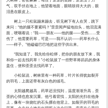
入树林，密密麻麻，堵住了歪歪的去路，歪歪没了力
气，双手伏在地上，他望着地面，眼睛鼓得大大的，眼
泪悬在眼皮上。
树上一只松鼠蹦来蹦去，听见树下有人在哭，跳下
来问：“他的腿不要紧吗？”歪歪闻声猛地抬头，他泪流满
面，哽咽着说：“我——朋友——他的腿——受伤……受
伤了，他需要药草，可是——我不认识——药草长什么
——样子。”他磕磕巴巴地把这些字供出来。
“我知道了。我先给你松绑，把你的朋友放下来，我
和你一起去找药草！”小松鼠拔了一些野草将叽叽的身体
盖住，便和歪歪去找药草了。
小松鼠说，树林里有一种药草，叶片长得犹如裂开
的羽毛，上面还带有灰白色的绒毛。
太阳越爬越高，药草还没找到，温度渐渐升高，歪
歪的心情也愈发沉重。他弓着背找，太阳的光扫在他身
上，像有一块烧红的石头摞在他背上。如裂开的羽毛的