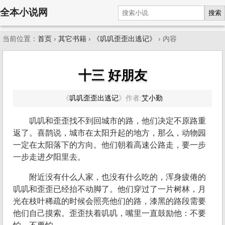
全本小说网
搜索
当前位置：
首页
›
其它书籍
›
《叽叽歪歪出逃记》
› 内容
十三 好朋友
《
叽叽歪歪出逃记
》
作者:
艾小勤
叽叽和歪歪找不到回城市的路，他们决定不原路重
返了。喜鹊说，城市在太阳升起的地方，那么，动物园
一定在太阳落下的方向。他们朝着高速公路走，要一步
一步走进夕阳里去。
附近没有什么人家，也没有什么吃的，浑身疲倦的
叽叽和歪歪已经抬不动脚了。他们穿过了一片树林，月
光在枝叶稀疏的时候会照亮他们的路，漆黑的路段需要
他们自己摸索。歪歪扶着叽叽，嘴里一直鼓励他：不要