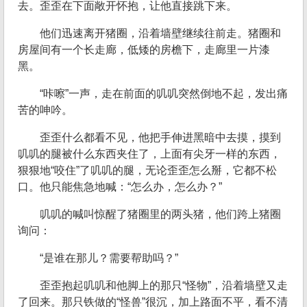
去。歪歪在下面敞开怀抱，让他直接跳下来。
他们迅速离开猪圈，沿着墙壁继续往前走。猪圈和
房屋间有一个长走廊，低矮的房檐下，走廊里一片漆
黑。
“咔嚓”一声，走在前面的叽叽突然倒地不起，发出痛
苦的呻吟。
歪歪什么都看不见，他把手伸进黑暗中去摸，摸到
叽叽的腿被什么东西夹住了，上面有尖牙一样的东西，
狠狠地“咬住”了叽叽的腿，无论歪歪怎么掰，它都不松
口。他只能焦急地喊：“怎么办，怎么办？”
叽叽的喊叫惊醒了猪圈里的两头猪，他们跨上猪圈
询问：
“是谁在那儿？需要帮助吗？”
歪歪抱起叽叽和他脚上的那只“怪物”，沿着墙壁又走
了回来。那只铁做的“怪兽”很沉，加上路面不平，看不清