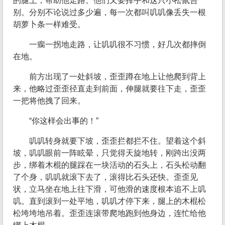
的腿上，帮助他走路。他们又要挥手和这只小松鼠告
别。分别不论说过多少遍，每一次都叫叽叽像丢失一根
胡萝卜条一样难受。
一瘸一拐地走路，让叽叽很不习惯，好几次都摔倒
在地。
前方出现了一处斜坡，歪歪蹲在地上让他爬到背上
来，他略过歪歪径直走到前面，伸腿就要往下走，歪歪
一把将他拽了回来。
“你这样会出事的！”
叽叽转身就要下坡，歪歪拦都拦不住。望着这个斜
坡，叽叽眼前一阵眩晕，只觉得天旋地转，刚跨出没两
步，绑着木棍的腿踩在一块活动的石头上，石头松动翻
了个身，叽叽就滚下去了，滚得比石头还快。歪歪见
状，立马坐在地上往下滑，可他滑的速度根本追不上叽
叽。直到滚到一处平地，叽叽才停下来，腿上的木棍松
松垮垮地吊着。歪歪连滚带爬地跑到他身边，连忙给他