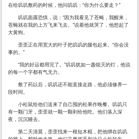
在给叽叽敷药的时候，他问叽叽：“你为什么要走？”
叽叽面露恐惧，说：“因为我看见了苍蝇，我醒来，
苍蝇就在我的上方飞来飞去。”说着他就哭了，他想起了
大黄狗。
歪歪正在用宽大的叶子把叽叽的腿包起来。“你会没
事的。”
“我的好运都用完了。”叽叽犹如一盏熄灭的灯，他说
的每一个字都有气无力。
敷了药以后，叽叽还不能直接走路，他必须修养一
段时间。
小松鼠给他们送来了自己囤的松果作晚餐。叽叽只
有一颗门牙，歪歪就一颗一颗剥给他吃。他们落入深
夜，沉沉睡去。
第二天清晨，歪歪找来一根短木棍，把他绑在叽叽