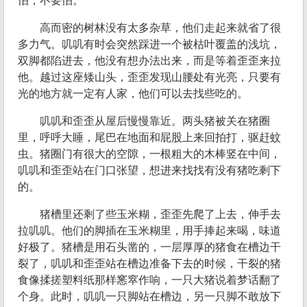
怕，不要怕。
高而密的树林没有太多杂草，他们走起来就省了很
多力气。叽叽有时会突然踩进一个被枯叶覆盖的浅坑，
双脚都陷进去，他没有想办法出来，而是等着歪歪来拉
他。越过这座矮山头，歪歪发现山腰处有光亮，只要有
光的地方就一定有人家，他们可以去找些吃的。
叽叽和歪歪从屋后慢慢靠近。两头猪被关在猪圈
里，呼呼大睡，尾巴在地面和屁股上来回拍打，驱赶蚊
虫。猪圈门有很大的空隙，一根粗大的木棒竖在中间，
叽叽和歪歪站在门口张望，想进来找找有没有猪吃剩下
的。
猪槽里还剩了些玉米糊，歪歪先爬了上去，伸手去
拉叽叽。他们的脚插在玉米糊里，用手捧起来喝，味道
好极了。猪槽是用石头凿的，一层厚厚的猪食在槽边干
裂了，叽叽和歪歪站在槽边准备下去的时候，干裂的猪
食像揉搓塑料纸那样窸窣作响，一只大猪说着梦话翻了
个身。此时，叽叽一只脚站在槽边，另一只脚不敢放下