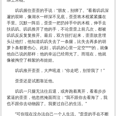
绑上木棍。
叽叽握住歪歪的手说：“朋友，别绑了。”看着叽叽深
邃的双眸，像湖水一样深不见底，歪歪将木棍紧紧攥在
手里。沉默一阵后，歪歪一把扔掉手中的木棍，伸手去
扶叽叽。叽叽推开了他的手，不论歪歪上前几次，都被
叽叽反反复复推开。最后，双方扭打起来，歪歪故意埋
头让他打，他知道叽叽失去了一条腿，比失去再多的胡
萝卜条都要伤心。此刻，叽叽的心里一定空****的，就像
他自己说的那样：他的幸运已经用光了。而现在，他就
像被掏空了棉絮的布娃娃。
叽叽推开歪歪，大声吼道：“你走吧，别管我了！”
歪歪还是试图靠近他。
叽叽一只腿无法往后退，或奔跑着离开，看着步步
紧逼的歪歪，他忽然掩面而泣：“我不跟你去看海了，我
也不跟你去动物园了。我要过自己的生活。”
“可你现在没办法自己一个人生活。”歪歪的手在不断