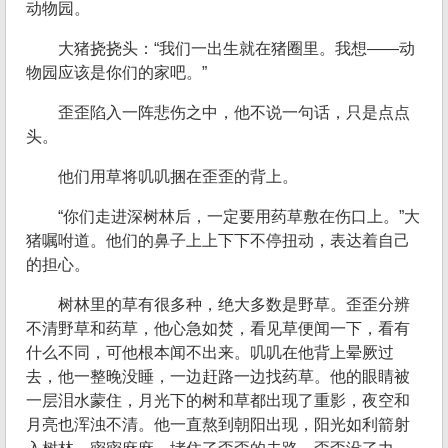
动物园。
大猪挠挠头：“我们一出生就在猪圈里。我想——动
物园应该是你们的家吧。”
歪歪陷入一阵悲伤之中，他不说一句话，只是点点
头。
他们用草将叽叽捆在歪歪的背上。
“你们走进深树林后，一定要用药草敷在伤口上。”大
猪嘱咐道。他们的鼻子上上下下不停扭动，表达着自己
的担心。
树林里的草有很多种，绝大多数是野草。歪歪分辨
不清野草和药草，他心急如焚，看见草便闻一下，看有
什么不同，可他根本闻不出来。叽叽在他背上晕厥过
去，他一整晚没睡，一边赶路一边找药草。他的眼睛被
一层泪水蒙住，月光下的树和草都出现了重影，夜空和
月亮也浑浊不清。他一直熬到朝阳出现，阳光如利箭射