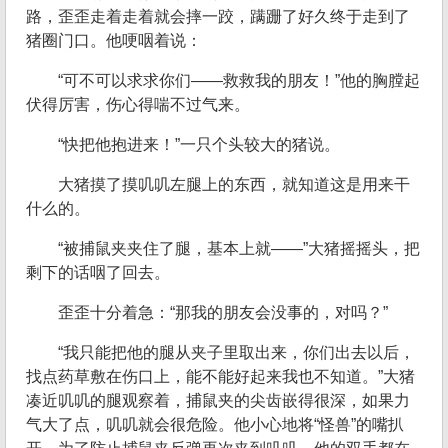
路，歪歪走着走着就会摔一跤，蹒跚了好久终于走到了
猪圈门口。他哽咽着说：
“可不可以求求你们——救救我的朋友！”他的胸膛起
伏得厉害，伤心得喘不过气来。
“快把他抱进来！”一只个头较大的猪说。
大猪摸了摸叽叽左腿上的东西，就知道这是用来干
什么的。
“被捕鼠夹夹住了腿，基本上就——”大猪摇摇头，把
剩下的话咽了回去。
歪歪十分着急：“那我的朋友会没事的，对吗？”
“我只能把他的腿从夹子里取出来，你们出去以后，
找点药草敷在伤口上，能不能好起来我也不知道。”大猪
凑近叽叽的腿观察着，捕鼠夹的尖齿嵌得很深，如果力
气大了点，叽叽就会很危险。他小心地将“怪兽”的嘴扒