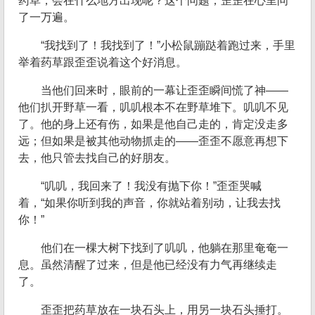
药草，会在什么地方出现呢？这个问题，歪歪在心里问
了一万遍。
“我找到了！我找到了！”小松鼠蹦跶着跑过来，手里
举着药草跟歪歪说着这个好消息。
当他们回来时，眼前的一幕让歪歪瞬间慌了神——
他们扒开野草一看，叽叽根本不在野草堆下。叽叽不见
了。他的身上还有伤，如果是他自己走的，肯定没走多
远；但如果是被其他动物抓走的——歪歪不愿意再想下
去，他只管去找自己的好朋友。
“叽叽，我回来了！我没有抛下你！”歪歪哭喊
着，“如果你听到我的声音，你就站着别动，让我去找
你！”
他们在一棵大树下找到了叽叽，他躺在那里奄奄一
息。虽然清醒了过来，但是他已经没有力气再继续走
了。
歪歪把药草放在一块石头上，用另一块石头捶打。