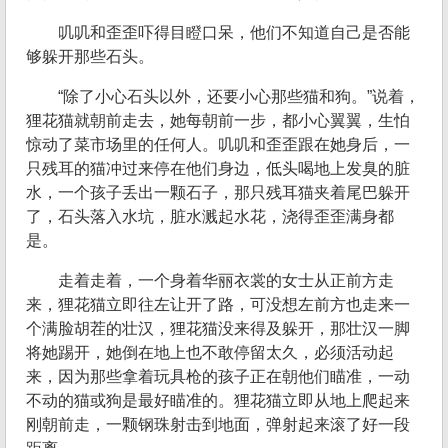
叽叽和歪歪吓得目瞪口呆，他们不知道自己是否能
够躲开那些石头。
“除了小心石头以外，还要小心那些猫和狗。”说着，
狸花猫就朝前走去，她每朝前一步，都小心翼翼，生怕
惊动了菜市场里的任何人。叽叽和歪歪跟在她身后，一
只残耳的猫冲过来停在他们身边，低头喝地上发臭的脏
水，一个孩子丢出一颗石子，那只残耳猫夹着尾巴躲开
了，石头落入水坑，脏水溅起水花，浇得歪歪满身都
是。
走着走着，一个身着华丽衣裳的女士从正前方走
来，狸花猫立即往左让开了路，可没想左前方也走来一
个满脸胡茬的壮汉，狸花猫没来得及躲开，那壮汉一脚
将她踢开，她倒在地上也不敢停留太久，必须活动起
来，因为那些拿着玩具枪的孩子正在朝他们瞄准，一动
不动的猫或狗是最好瞄准的。狸花猫立即从地上爬起来
刚朝前走，一颗钢珠射击到地面，弹射起来滚了好一段