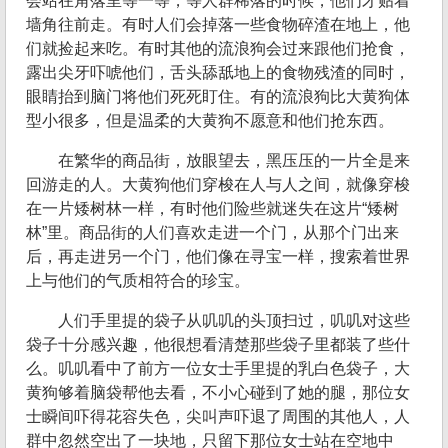
会站在角落里等一等，等人群稀落的时候，他们才贴着
墙角往前走。有时人们会掉落一些食物碎渣在地上，他
们就捡起来吃。有时其他的流浪狗会过来跟他们抢食，
露出尖牙吓唬他们，舌头舔舐地上的食物残渣的同时，
眼睛抬到脑门将他们死死盯住。有的流浪狗比大黄狗体
型小很多，但是温柔的大黄狗不愿意和他们抢东西。
在繁华的商品街，放眼望去，黑压压的一片全是来
回游走的人。大黄狗他们穿梭在人与人之间，就像穿梭
在一片矮树林一样，有时他们险些就迷失在这片“矮树
林”里。商品街的人们喜欢走进一个门，从那个门出来
后，再走进另一个门，他们像在寻宝一样，搜索着世界
上与他们的气质相符合的珍宝。
人们手里提的袋子从叽叽的头顶扫过，叽叽对这些
袋子十分感兴趣，他很想看清楚那些袋子里都装了些什
么。叽叽看中了前方一位女士手里提的乳白色袋子，大
黄狗够着脑袋帮他去看，不小心碰到了她的腿，那位女
士瞬间吓得花容失色，尖叫声吓退了周围的其他人，人
群中忽然空出了一块地，只留下那位女士站在空地中