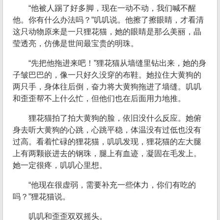
“他被人踢了好多脚，现在一动不动，我们喊不醒
他。你有什么办法吗？”叽叽说。他擦了擦眼睛，才看清
这只动物原来是一只狸花猫，她的眼睛是那么美丽，晶
莹透亮，仿佛是世间最宝贵的明珠。
“先把他拖进来吧！”狸花猫从墙缝里钻出来，她的身
子皱巴巴的，像一只好久没穿的布鞋。她拉住大黄狗的
两只手，身体往后倒，奋力将大黄狗拖进了墙缝。叽叽
和歪歪帮不上什么忙，但他们也在后面用力地推。
狸花猫拍了拍大黄狗的脸，依旧没什么反应。她俯
身去听大黄狗的心跳，心跳平稳，体温没有过低也没有
过高。看着忙碌的狸花猫，叽叽发现，狸花猫的左大腿
上有两颗嵌进去的钢珠，腿上有血迹，凝固在毛发上。
她一定很疼，叽叽心里想。
“他现在很虚弱，需要补充一些体力，你们有吃的
吗？”狸花猫说。
叽叽和歪歪双双摇头。