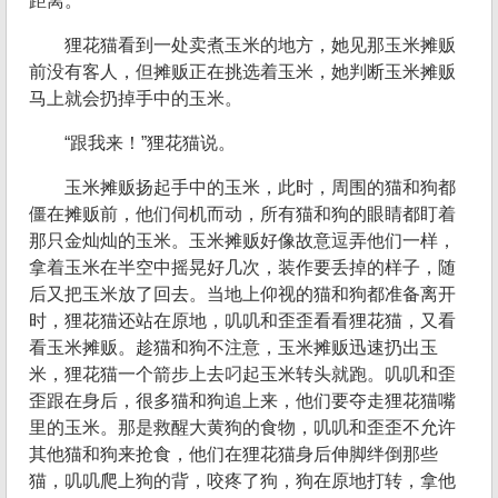
距离。
狸花猫看到一处卖煮玉米的地方，她见那玉米摊贩
前没有客人，但摊贩正在挑选着玉米，她判断玉米摊贩
马上就会扔掉手中的玉米。
“跟我来！”狸花猫说。
玉米摊贩扬起手中的玉米，此时，周围的猫和狗都
僵在摊贩前，他们伺机而动，所有猫和狗的眼睛都盯着
那只金灿灿的玉米。玉米摊贩好像故意逗弄他们一样，
拿着玉米在半空中摇晃好几次，装作要丢掉的样子，随
后又把玉米放了回去。当地上仰视的猫和狗都准备离开
时，狸花猫还站在原地，叽叽和歪歪看看狸花猫，又看
看玉米摊贩。趁猫和狗不注意，玉米摊贩迅速扔出玉
米，狸花猫一个箭步上去叼起玉米转头就跑。叽叽和歪
歪跟在身后，很多猫和狗追上来，他们要夺走狸花猫嘴
里的玉米。那是救醒大黄狗的食物，叽叽和歪歪不允许
其他猫和狗来抢食，他们在狸花猫身后伸脚绊倒那些
猫，叽叽爬上狗的背，咬疼了狗，狗在原地打转，拿他