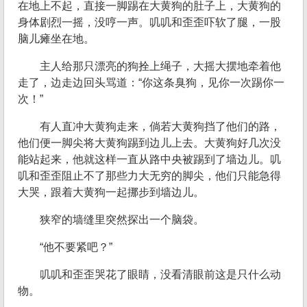
在地上不起，直接一脚踢在大黄狗的肚子上，大黄狗的
身体剧烈一摇，没哼一声。叽叽和歪歪吓软了腿，一股
脑儿瘫坐在地。
主人给那只漂亮的狗拴上绳子，大摇大摆地牵着他
走了，边走边回头骂道：“你这条臭狗，见你一次踢你一
次！”
有人直冲大黄狗走来，倘若大黄狗挡了他们的路，
他们便一脚尖将大黄狗踢到边儿上去。大黄狗好几次没
能站起来，他就这样一直从路中央被踢到了墙边儿。叽
叽和歪歪阻止不了那些力大无穷的脚尖，他们只能急得
大哭，跟着大黄狗一起挪步到墙边儿。
狭窄的墙缝里突然探出一个脑袋。
“他不要紧吧？”
叽叽和歪歪哭花了眼睛，没看清眼前这是只什么动
物。