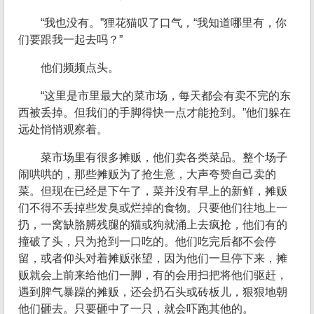
“我也没有。”狸花猫叹了口气，“我知道哪里有，你
们要跟我一起去吗？”
他们频频点头。
“这里是市里最大的菜市场，每天都会有卖不完的东
西被丢掉。但我们的手脚得快一点才能抢到。”他们躲在
远处悄悄观察着。
菜市场里有很多摊贩，他们卖各类菜品。整个场子
闹哄哄的，那些摊贩为了抢生意，大声夸赞自己卖的
菜。但现在已经是下午了，菜并没有早上的新鲜，摊贩
们不得不丢掉些发臭或烂掉的食物。只要他们往地上一
扔，一窝缺胳膊残腿的猫或狗就涌上去疯抢，他们有的
撞破了头，只为抢到一口吃的。他们吃完后都不会停
留，或者仰头对着摊贩张望，因为他们一旦停下来，摊
贩就会上前来给他们一脚，有的会用扫把将他们驱赶，
遇到脾气暴躁的摊贩，还会扔石头或砖板儿，狠狠地朝
他们砸去。只要砸中了一只，就会吓跑其他的。