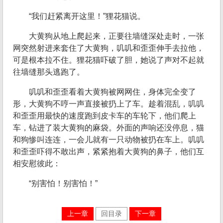
“我们赶紧离开这里！”狸花猫说。
大黄狗从地上爬起来，正要往墙缝深处走时，一张
网突然射进来套住了大黄狗，叽叽和歪歪伸手去拉他，
可是根本拉不住。狸花猫吓破了胆，她说了声对不起就
往墙缝那头逃跑了。
叽叽和歪歪看着大黄狗被网网住，身体完全变了
形，大黄狗不哼一声直接被扔上了车。趁着混乱，叽叽
和歪歪用最快的速度跑到皮卡车的车轮下，他们爬上
车，钻进了装大黄狗的麻袋。外面的声响还没停息，猫
和狗惨叫连连，一会儿就有一只动物被扔在车上。叽叽
和歪歪吓得不敢出声，紧紧抱着大黄狗的鼻子，他们互
相安慰彼此：
“别害怕！别害怕！”
上一章
回目录
下一章