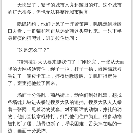
天快黑了，繁华的城市又亮起耀眼的灯。这个城市
的灯光很多，但也无法将整座城市照亮。
隐隐约约，他们听见了一阵警笛声，叽叽走到墙缝
口去看，一群猫和狗正从远处朝这头奔过来。一只下半
身瘫痪的猫爬过，叽叽拉住她问：
“这是怎么了？”
“猫狗搜罗大队要来抓我们了！”刚说完，一张从天而
降的大网将她套住，绳子一拉，杆子一扬，瘫痪猫就被
丢进了一辆皮卡车上，摔得她嗷嗷叫。叽叽吓得定住
了，歪歪把他拉了回来。
场面十分混乱，商品街上，动物们到处乱窜，想找
些墙缝儿钻进去躲过搜罗大队的追捕。搜罗大队人人举
着一张网，见着动物就套。对不听话的动物，挣扎的动
物，他们直接拿棍棒打，打到他们住声为止。很多动物
被打断了腿，肋骨也断了，呼吸困难，舌头掉在嘴的一
边，画面十分恐怖。