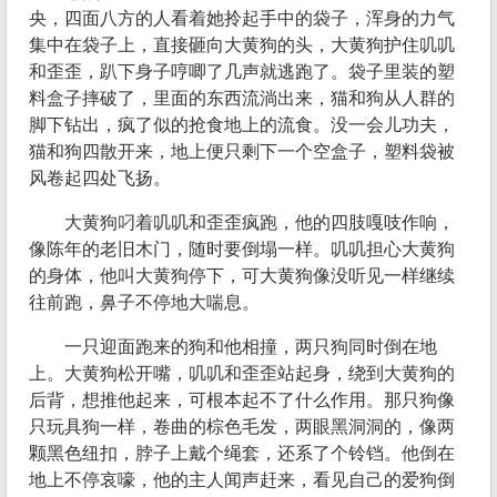
央，四面八方的人看着她拎起手中的袋子，浑身的力气
集中在袋子上，直接砸向大黄狗的头，大黄狗护住叽叽
和歪歪，趴下身子哼唧了几声就逃跑了。袋子里装的塑
料盒子摔破了，里面的东西流淌出来，猫和狗从人群的
脚下钻出，疯了似的抢食地上的流食。没一会儿功夫，
猫和狗四散开来，地上便只剩下一个空盒子，塑料袋被
风卷起四处飞扬。
大黄狗叼着叽叽和歪歪疯跑，他的四肢嘎吱作响，
像陈年的老旧木门，随时要倒塌一样。叽叽担心大黄狗
的身体，他叫大黄狗停下，可大黄狗像没听见一样继续
往前跑，鼻子不停地大喘息。
一只迎面跑来的狗和他相撞，两只狗同时倒在地
上。大黄狗松开嘴，叽叽和歪歪站起身，绕到大黄狗的
后背，想推他起来，可根本起不了什么作用。那只狗像
只玩具狗一样，卷曲的棕色毛发，两眼黑洞洞的，像两
颗黑色纽扣，脖子上戴个绳套，还系了个铃铛。他倒在
地上不停哀嚎，他的主人闻声赶来，看见自己的爱狗倒