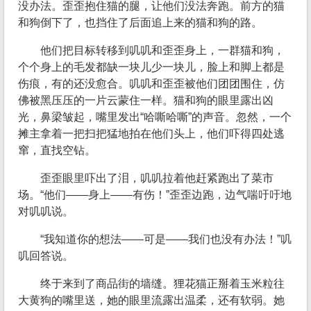
没办法。歪歪抱住猫的腿，让他们没法奔跑。前方的猫
和狗倒下了，也挡住了后面追上来的猫和狗的路。
他们把目标转移到叽叽和歪歪身上，一群猫和狗，
个个身上的毛发都缺一块儿少一块儿，脸上和脚上都是
伤痕，有的还没愈合。叽叽和歪歪被他们团团围住，仿
佛被黑压压的一片云蒙住一样。猫和狗的眼里露出凶
光，鼻梁皱起，嘴里发出“哈嘶哈嘶”的声音。忽然，一个
摊主拿着一把扫把猛地拍在他们头上，他们吓得四处逃
窜，直找空钻。
歪歪眼里吓出了泪，叽叽拉着他赶紧跑出了菜市
场。“他们——身上——有伤！”歪歪边跑，边气喘吁吁地
对叽叽说。
“我知道你的想法——可是——我们也没有办法！”叽
叽回答说。
终于来到了商品街的墙缝。狸花猫正掰着玉米粒往
大黄狗的嘴里送，她的眼里流露出温柔，还有软弱。她