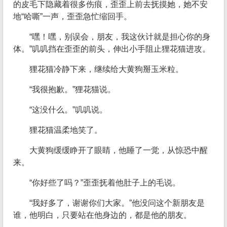
的皮毛下隐藏着很多伤痕，歪歪上前去抚摸她，她不安
地“哈嘶”一声，歪歪急忙缩回手。
“嘿！嘿，别误会，朋友，我这伙计就是担心你的身
体。”叽叽挡在歪歪的前头，伸出小手阻止狸花猫进攻。
狸花猫冷静下来，继续给大黄狗掰玉米粒。
“我很抱歉。”狸花猫说。
“这没什么。”叽叽说。
狸花猫温柔地笑了。
大黄狗缓缓睁开了眼睛，他睡了一觉，从惊恐中醒
来。
“你好些了吗？”歪歪抚着他肚子上的毛说。
“我好多了，谢谢你们大家。”他没问这个新朋友是
谁，他明白，只要站在他身边的，都是他的朋友。