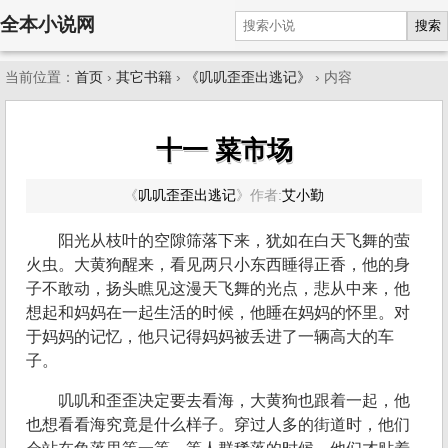
全本小说网
搜索
当前位置：
首页
›
其它书籍
›
《叽叽歪歪出逃记》
› 内容
十一 菜市场
《
叽叽歪歪出逃记
》
作者:
艾小勤
阳光从枝叶的空隙筛落下来，犹如在白天飞舞的萤
火虫。大黄狗醒来，看见两只小东西睡得正香，他的身
子不敢动，扬头瞧见这漫天飞舞的光点，悲从中来，他
想起和妈妈在一起生活的时候，他睡在妈妈的怀里。对
于妈妈的记忆，他只记得妈妈被丢进了一辆高大的车
子。
叽叽和歪歪决定要去看海，大黄狗也跟着一起，他
也想看看海究竟是什么样子。穿过人多的街道时，他们