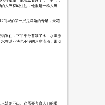
的模样走路，他站立着身子，一瞬间，
服的人没有喊住他，他混进一群人当
游戏商城的第一层是乌龟的专场，天花
玻璃罩住，下半部分蓄满了水，水里漂
。水在以不快也不慢的速度流动，带动
让人辨别不出。这需要考察人们的眼