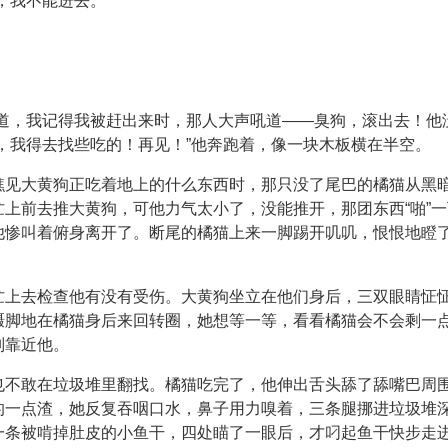
，我不能进去。”
道，我记得我被赶出来时，那人大声吼道——臭狗，滚出去！他
，我得去找些吃的！再见！”他奔跑着，像一块木板横在半空。
瞧见大黄狗正吃着地上的什么东西时，那只没了尾巴的橘猫从黑
上前去推大黄狗，可他力气太小了，没能推开，那团东西“啪”
他惨叫着俯身离开了。断尾的橘猫上来一脚踢开叽叽，恨恨地瞪
忙上去检查他有没有受伤。大黄狗坐立在他们身后，三双眼睛怔
蹑脚地在橘猫身后来回转圈，她想等一等，看看橘猫会不会剩一
别靠近他。
也不敢在垃圾堆里翻找。橘猫吃完了，他伸出舌头舔了舔嘴巴周
的一点渣，她反复吞咽口水，鼻子用力嗅着，三条腿挪进垃圾堆
一条被啃掉肚皮的小鱼干，四处瞄了一眼后，才叼起鱼干快步走