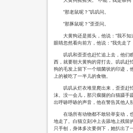
大黄狗摇摇头。“不能，我是条狗
“那老鼠呢？”叽叽问。
“那豚鼠呢？”歪歪问。
大黄狗还是摇头，他说：“我不知
眼睛忽然看向前方，他说：“我先走了
叽叽和歪歪也赶忙追上去，他们
西，就要朝大黄狗的背打去。叽叽赶忙
狗的毛发上留下一个细菌状的印迹，
上的被吃了一半儿的食物。
叽叽从烂衣堆里爬出来，歪歪赶
沫。没一会儿，那只瘸腿的白猫蹑手
出呼哧呼哧的声音，他在警告其他人
在场所有动物都不敢轻举妄动，
地走了。白猫立刻冲上去舔地上残留
只手刨，身体多次要倒下，她扒出了