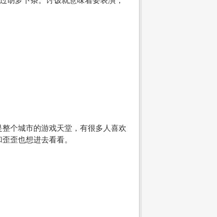
要过胡萝卜条。讨饭就意味着要表演，
是整个城市的游戏天堂，有很多人喜欢
和歪歪也想进去看看。