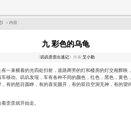
记》
› 内容
九 彩色的乌龟
《
叽叽歪歪出逃记
》
作者:
艾小勤
上有一束横着的光四处扫射，道路两旁的灯和楼房的灯交相辉映
着车移动。叽叽发现，车有各种不同的颜色，红色，黑色，黄色
样，有的怒目圆睁，有的喜笑颜开，有的双目空洞无神，有的望
拉着歪歪就开始走。