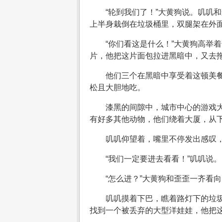
“轮到我们了！”大黄狗说。叽叽
上半身栽倒在垃圾桶里，双腿架在外
“你们看这是什么！”大黄狗高举
片，他把这片面包拉进黑暗中，又去
他们三个在黑暗中享受着这顿美
松且大胆地吃。
漆黑的间隙中，城市中心的游戏
有好多其他动物，他们绕着大厦，从
叽叽仰望着，嘴里不停发出感叹
“我们一定要进去看看！”叽叽说。
“怎么进？”大黄狗和歪歪一齐看
叽叽摸着下巴，瞧着路灯下的垃圾
找到一个被丢弃的大型洋娃娃，他把