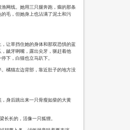
根渔网线。她用三只腿奔跑，瘸的那条
色的毛，但她身上也沾满了泥土和污
上，让草挡住她的身体和那双恐惧的蓝
爪，龇牙咧嘴，露出尖牙，驱赶着他
一停下，白猫也立马趴下。
绊。橘猫左边背部，靠近肚子的地方没
然，身后跳出来一只骨瘦如柴的大黄
鼻梁长长的，活像一只狐狸。