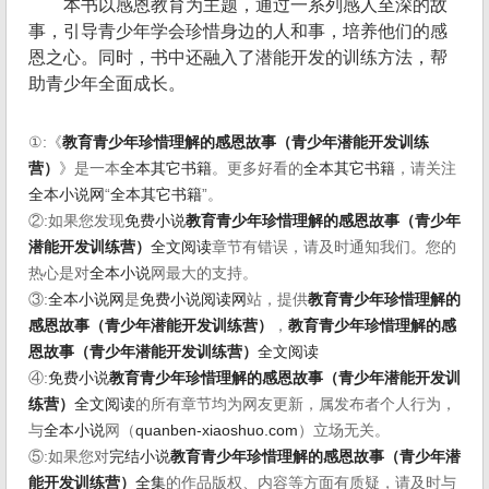
本书以感恩教育为主题，通过一系列感人至深的故
事，引导青少年学会珍惜身边的人和事，培养他们的感
恩之心。同时，书中还融入了潜能开发的训练方法，帮
助青少年全面成长。
①:《
教育青少年珍惜理解的感恩故事（青少年潜能开发训练
营）
》是一本
全本其它书籍
。更多好看的
全本其它书籍
，请关注
全本小说网
“
全本其它书籍
”。
②:如果您发现
免费小说
教育青少年珍惜理解的感恩故事（青少年
潜能开发训练营）
全文阅读
章节有错误，请及时通知我们。您的
热心是对
全本小说
网最大的支持。
③:
全本小说网
是
免费小说阅读网
站，提供
教育青少年珍惜理解的
感恩故事（青少年潜能开发训练营）
，
教育青少年珍惜理解的感
恩故事（青少年潜能开发训练营）
全文阅读
④:
免费小说
教育青少年珍惜理解的感恩故事（青少年潜能开发训
练营）
全文阅读
的所有章节均为网友更新，属发布者个人行为，
与
全本小说
网（
quanben-xiaoshuo.com
）立场无关。
⑤:如果您对
完结小说
教育青少年珍惜理解的感恩故事（青少年潜
能开发训练营）
全集
的作品版权、内容等方面有质疑，请及时与