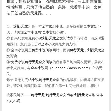
相遇，和慕容复相交，在朝廷鹰犬相斗，与王雨嫣发生
情感纠葛，只为了他自己的一条路，凭着手中的一套剑
法开创自己的天龙路。。。
①:《
剑行天龙
》是一本
全本玄幻小说
。更多好看的
全本玄幻小
说
，请关注
全本小说网
“
全本玄幻小说
”。
②:如果您发现
免费小说
剑行天龙
全文阅读
章节有错误，请及时通
知我们。您的热心是对
全本小说
网最大的支持。
③:
全本小说网
是
免费小说阅读网
站，提供
剑行天龙
，
剑行天龙
全
文阅读
④:
免费小说
剑行天龙
全文阅读
的所有章节均为网友更新，属发布
者个人行为，与
全本小说
网（
quanben-xiaoshuo.com
）立场无
关。
⑤:如果您对
完结小说
剑行天龙
全集
的作品版权、内容等方面有质
疑，请及时与我们联系，我们将在第一时间进行处理，谢谢！
搜索关键字——
剑行天龙
剑行天龙
全文阅读
剑行天龙
全集
全本
玄幻小说