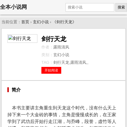
全本小说网
搜索
当前位置：
首页
›
玄幻小说
›
《剑行天龙》
剑行天龙
作者：
露雨清风
类别：
玄幻小说
TAG：
剑行天龙,露雨清风,,
开始阅读
简介
本书主要讲主角重生到天龙这个时代，没有什么天上
掉下来一个大金砖的事情，主角是慢慢成长的，在王家
学到了武功后开始行走江湖，与乔峰，段誉，虚竹等人