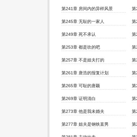
第241章 房间内的异样风景
第
第245章 无耻的一家人
第
第249章 死不承认
第
第253章 都是吹的吧
第
第257章 不是姐夫打的
第
第261章 唐浩的报复计划
第
第265章 可耻的唐颖
第
第269章 证明清白
第
第273章 他是我未婚夫
第
第277章 姐夫是钢铁直男
第