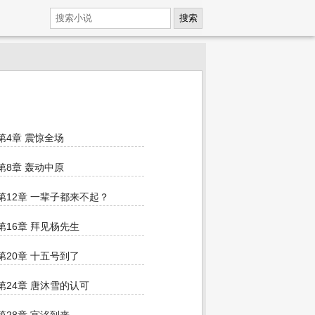
搜索
第4章 震惊全场
第8章 轰动中原
第12章 一辈子都来不起？
第16章 拜见杨先生
第20章 十五号到了
第24章 唐沐雪的认可