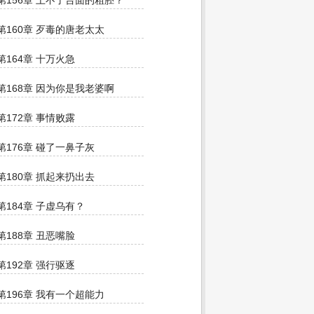
第156章 上不了台面的粗胚？
第160章 歹毒的唐老太太
第164章 十万火急
第168章 因为你是我老婆啊
第172章 事情败露
第176章 碰了一鼻子灰
第180章 抓起来扔出去
第184章 子虚乌有？
第188章 丑恶嘴脸
第192章 强行驱逐
第196章 我有一个超能力